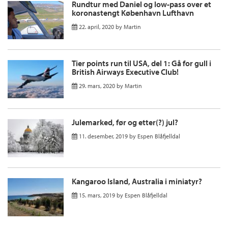
Rundtur med Daniel og low-pass over et
koronastengt København Lufthavn
22. april, 2020
by
Martin
Tier points run til USA, del 1: Gå for gull i
British Airways Executive Club!
29. mars, 2020
by
Martin
Julemarked, før og etter(?) jul?
11. desember, 2019
by
Espen Blåfjelldal
Kangaroo Island, Australia i miniatyr?
15. mars, 2019
by
Espen Blåfjelldal