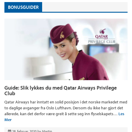
BONUSGUIDER
Guide: Slik lykkes du med Qatar Airways Privilege
Club
Qatar Airways har inntatt en solid posisjon i det norske markedet med
to daglige avganger fra Oslo Lufthavn. Dersom du ikke har gjort det
allerede, kan det derfor være greit å sette seg inn flyselskapets…
Les
Mer
28. februar, 2020
by
Martin