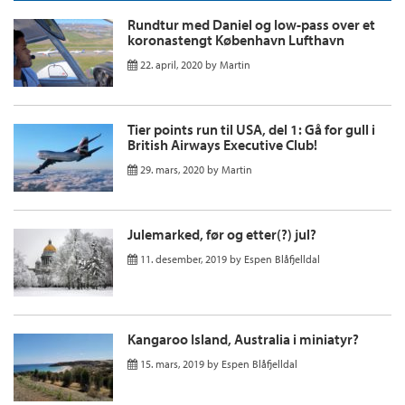
Rundtur med Daniel og low-pass over et
koronastengt København Lufthavn
22. april, 2020
by
Martin
Tier points run til USA, del 1: Gå for gull i
British Airways Executive Club!
29. mars, 2020
by
Martin
Julemarked, før og etter(?) jul?
11. desember, 2019
by
Espen Blåfjelldal
Kangaroo Island, Australia i miniatyr?
15. mars, 2019
by
Espen Blåfjelldal