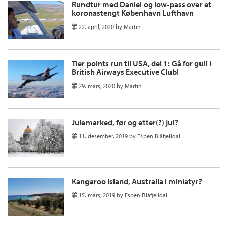
Rundtur med Daniel og low-pass over et
koronastengt København Lufthavn
22. april, 2020
by
Martin
Tier points run til USA, del 1: Gå for gull i
British Airways Executive Club!
29. mars, 2020
by
Martin
Julemarked, før og etter(?) jul?
11. desember, 2019
by
Espen Blåfjelldal
Kangaroo Island, Australia i miniatyr?
15. mars, 2019
by
Espen Blåfjelldal