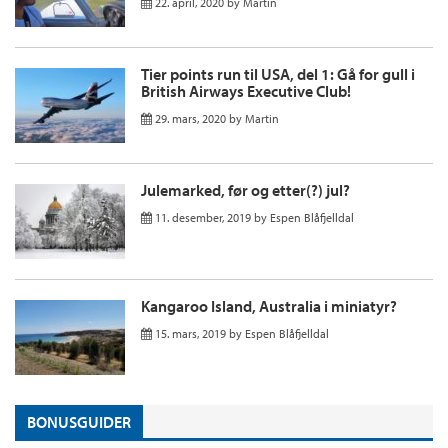
22. april, 2020
by
Martin
Tier points run til USA, del 1: Gå for gull i
British Airways Executive Club!
29. mars, 2020
by
Martin
Julemarked, før og etter(?) jul?
11. desember, 2019
by
Espen Blåfjelldal
Kangaroo Island, Australia i miniatyr?
15. mars, 2019
by
Espen Blåfjelldal
BONUSGUIDER