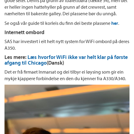
gode seter. Delvis på grunn av toalettdøra (række 54), men det
er heller ingen hattehyller på grunn af det crewrest, samt
nærheiten til bakerste galley. Dei plassene bør du unngå.
Se også vår guide til korleis du finn dei beste plassene
her
.
Internett ombord
SAS har investert i eit helt nytt system for WiFi ombord på deres
A350.
Les mere:
Læs hvorfor WiFi ikke var helt klar på første
afgang til Chicago
(Dansk)
Det er frå firmaet Inmarsat og dei tilbyr ei løysing som gir ein
mykje kjappere forbindelse en den du kjenner fra A330/A340.