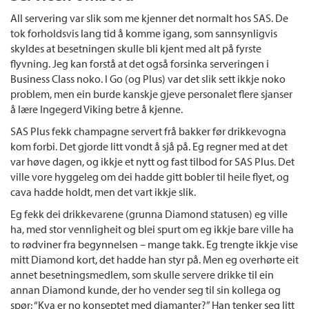
All servering var slik som me kjenner det normalt hos SAS. De
tok forholdsvis lang tid å komme igang, som sannsynligvis
skyldes at besetningen skulle bli kjent med alt på fyrste
flyvning. Jeg kan forstå at det også forsinka serveringen i
Business Class noko. I Go (og Plus) var det slik sett ikkje noko
problem, men ein burde kanskje gjeve personalet flere sjanser
å lære Ingegerd Viking betre å kjenne.
SAS Plus fekk champagne servert frå bakker før drikkevogna
kom forbi. Det gjorde litt vondt å sjå på. Eg regner med at det
var høve dagen, og ikkje et nytt og fast tilbod for SAS Plus. Det
ville vore hyggeleg om dei hadde gitt bobler til heile flyet, og
cava hadde holdt, men det vart ikkje slik.
Eg fekk dei drikkevarene (grunna Diamond statusen) eg ville
ha, med stor vennligheit og blei spurt om eg ikkje bare ville ha
to rødviner fra begynnelsen – mange takk. Eg trengte ikkje vise
mitt Diamond kort, det hadde han styr på. Men eg overhørte eit
annet besetningsmedlem, som skulle servere drikke til ein
annan Diamond kunde, der ho vender seg til sin kollega og
spør: “Kva er no konseptet med diamanter?” Han tenker seg litt