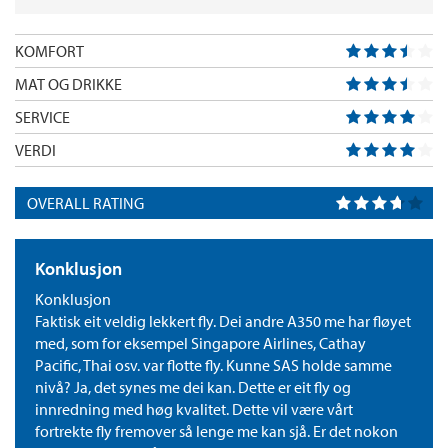
KOMFORT
MAT OG DRIKKE
SERVICE
VERDI
OVERALL RATING
Konklusjon
Konklusjon
Faktisk eit veldig lekkert fly. Dei andre A350 me har fløyet
med, som for eksempel Singapore Airlines, Cathay
Pacific, Thai osv. var flotte fly. Kunne SAS holde samme
nivå? Ja, det synes me dei kan. Dette er eit fly og
innredning med høg kvalitet. Dette vil være vårt
fortrekte fly fremover så lenge me kan sjå. Er det nokon