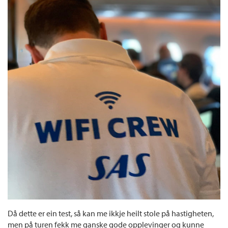
Då dette er ein test, så kan me ikkje heilt stole på hastigheten,
men på turen fekk me ganske gode opplevinger og kunne