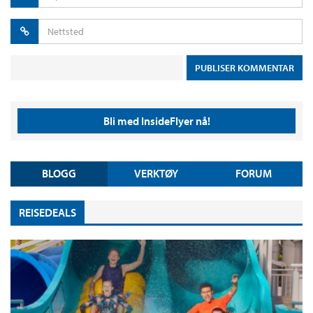
Bli med InsideFlyer nå!
BLOGG
VERKTØY
FORUM
REISEDEALS