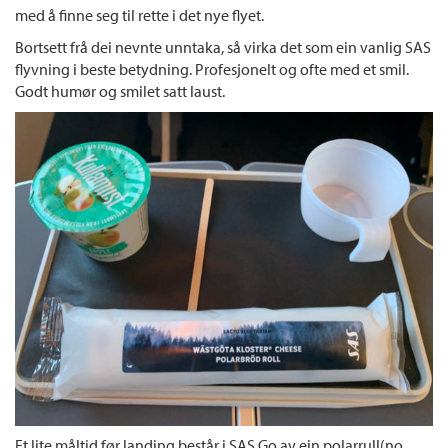
med å finne seg til rette i det nye flyet.
Bortsett frå dei nevnte unntaka, så virka det som ein vanlig SAS
flyvning i beste betydning. Profesjonelt og ofte med et smil.
Godt humør og smilet satt laust.
Et lite måltid før landing består i SAS Go av ein polarrull(no