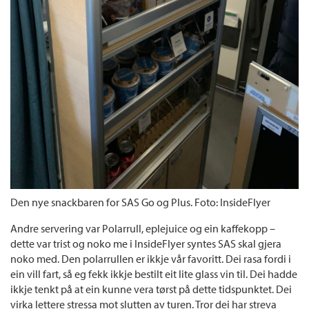
Den nye snackbaren for SAS Go og Plus. Foto: InsideFlyer
Andre servering var Polarrull, eplejuice og ein kaffekopp –
dette var trist og noko me i InsideFlyer syntes SAS skal gjera
noko med. Den polarrullen er ikkje vår favoritt. Dei rasa fordi i
ein vill fart, så eg fekk ikkje bestilt eit lite glass vin til. Dei hadde
ikkje tenkt på at ein kunne vera tørst på dette tidspunktet. Dei
virka lettere stressa mot slutten av turen. Tror dei har streva