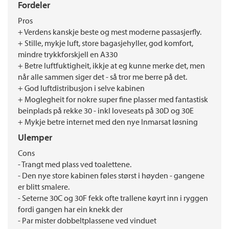
Fordeler
Pros
+ Verdens kanskje beste og mest moderne passasjerfly.
+ Stille, mykje luft, store bagasjehyller, god komfort,
mindre trykkforskjell en A330
+ Betre luftfuktigheit, ikkje at eg kunne merke det, men
når alle sammen siger det - så tror me berre på det.
+ God luftdistribusjon i selve kabinen
+ Moglegheit for nokre super fine plasser med fantastisk
beinplads på rekke 30 - inkl loveseats på 30D og 30E
+ Mykje betre internet med den nye Inmarsat løsning
Ulemper
Cons
- Trangt med plass ved toalettene.
- Den nye store kabinen føles størst i høyden - gangene
er blitt smalere.
- Seterne 30C og 30F fekk ofte trallene køyrt inn i ryggen
fordi gangen har ein knekk der
- Par mister dobbeltplassene ved vinduet