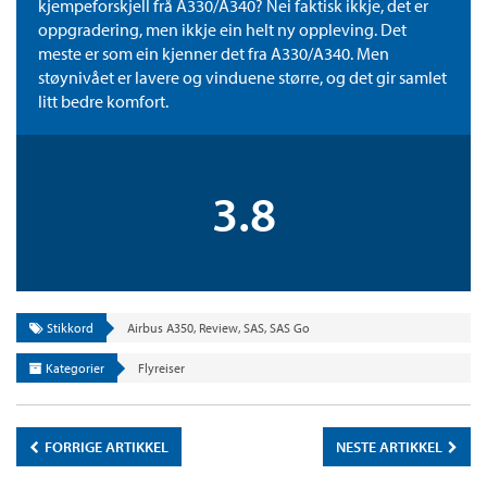
kjempeforskjell frå A330/A340? Nei faktisk ikkje, det er
oppgradering, men ikkje ein helt ny oppleving. Det
meste er som ein kjenner det fra A330/A340. Men
støynivået er lavere og vinduene større, og det gir samlet
litt bedre komfort.
3.8
Stikkord
Airbus A350
,
Review
,
SAS
,
SAS Go
Kategorier
Flyreiser
FORRIGE ARTIKKEL
NESTE ARTIKKEL