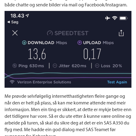
både chatte og sende bilder via mail og Facebook/Instagram.
Me prøvde selvfølgelig internetthastigheten fleire gange og
når den er helt på plass, så kan me komme attende med meir
informasjon. Men ein ting er sikkert, at dette er mykje betre enn
det tidligere har vore. Så er du ute etter å kunne være online og
arbeide på turen, så skal du sikre deg at det er ein SAS A350 du
flyg med. Me hadde ein god dialog med SAS Teamet før