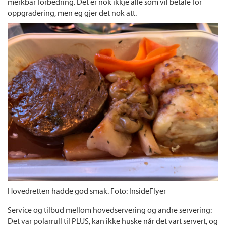
merkbar forbedring. Det er nok ikkje alle som vil betale for
oppgradering, men eg gjer det nok att.
Hovedretten hadde god smak. Foto: InsideFlyer
Service og tilbud mellom hovedservering og andre servering:
Det var polarrull til PLUS, kan ikke huske når det vart servert, og