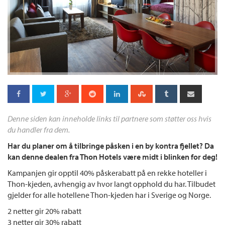
Denne siden kan inneholde links til partnere som støtter oss hvis
du handler fra dem.
Har du planer om å tilbringe påsken i en by kontra fjellet? Da
kan denne dealen fra Thon Hotels være midt i blinken for deg!
Kampanjen gir opptil 40% påskerabatt på en rekke hoteller i
Thon-kjeden, avhengig av hvor langt opphold du har. Tilbudet
gjelder for alle hotellene Thon-kjeden har i Sverige og Norge.
2 netter gir 20% rabatt
3 netter gir 30% rabatt