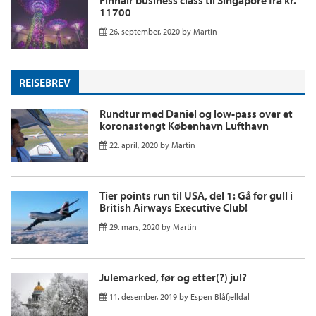
Finnair business class til Singapore fra kr.
11700
26. september, 2020
by
Martin
REISEBREV
Rundtur med Daniel og low-pass over et
koronastengt København Lufthavn
22. april, 2020
by
Martin
Tier points run til USA, del 1: Gå for gull i
British Airways Executive Club!
29. mars, 2020
by
Martin
Julemarked, før og etter(?) jul?
11. desember, 2019
by
Espen Blåfjelldal