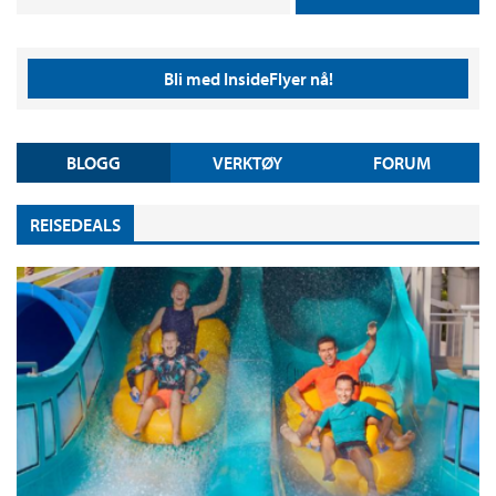
Bli med InsideFlyer nå!
BLOGG
VERKTØY
FORUM
REISEDEALS