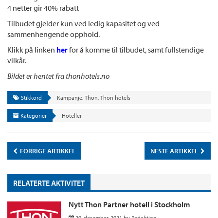
4 netter gir 40% rabatt
Tilbudet gjelder kun ved ledig kapasitet og ved
sammenhengende opphold.
Klikk på linken
her
for å komme til tilbudet, samt fullstendige
vilkår.
Bildet er hentet fra thonhotels.no
Stikkord
Kampanje
,
Thon
,
Thon hotels
Kategorier
Hoteller
FORRIGE ARTIKKEL
NESTE ARTIKKEL
RELATERTE AKTIVITET
Nytt Thon Partner hotell i Stockholm
29. desember, 2021
by
Redaktion