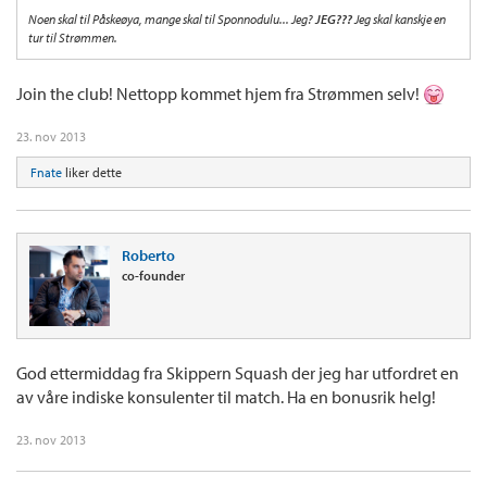
Noen skal til Påskeøya, mange skal til Sponnodulu... Jeg?
JEG???
Jeg skal kanskje en
tur til Strømmen.
Join the club! Nettopp kommet hjem fra Strømmen selv!
23. nov 2013
Fnate
liker dette
Roberto
co-founder
God ettermiddag fra Skippern Squash der jeg har utfordret en
av våre indiske konsulenter til match. Ha en bonusrik helg!
23. nov 2013