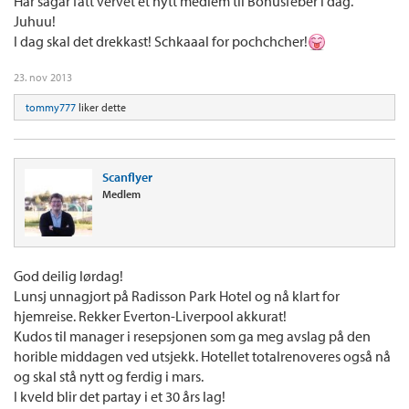
Har sågar fått vervet et nytt medlem til Bonusfeber i dag.
Juhuu!
I dag skal det drekkast! Schkaaal for pochchcher!
23. nov 2013
tommy777
liker dette
Scanflyer
Medlem
God deilig lørdag!
Lunsj unnagjort på Radisson Park Hotel og nå klart for
hjemreise. Rekker Everton-Liverpool akkurat!
Kudos til manager i resepsjonen som ga meg avslag på den
horible middagen ved utsjekk. Hotellet totalrenoveres også nå
og skal stå nytt og ferdig i mars.
I kveld blir det partay i et 30 års lag!