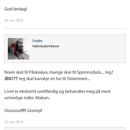
God lørdag!
23. nov 2013
Fnate
Halvstudert Røver
Noen skal til Påskeøya, mange skal til Sponnodulu... Jeg?
JEG???
Jeg skal kanskje en tur til Strømmen...
Livet er ekstremt urettferdig og behandler meg på mest
urimelige måte. Makan.
Ooooouffff. Grompf
23. nov 2013