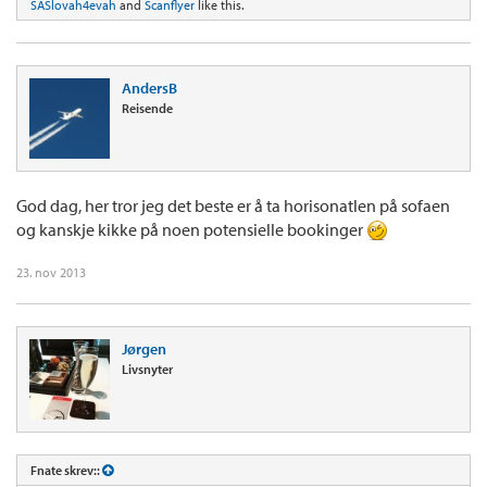
SASlovah4evah
and
Scanflyer
like this.
AndersB
Reisende
God dag, her tror jeg det beste er å ta horisonatlen på sofaen
og kanskje kikke på noen potensielle bookinger
23. nov 2013
Jørgen
Livsnyter
Fnate skrev::