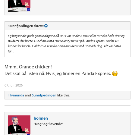
Sunnfjordingen skrev::
Eg hugsar dei gode gamle dagane då USD var under 6 meir eller mindre heile året eg
studerte der borte. Lunchen kosta "six seventy six sir" på Panda Express. Under 40
kroner for lunch i California er noko anna enn det vi må ut med i dag. Alt var betre
før...
Mmm.. Orange chicken!
Det skal på listen nå. Hvis jeg finner en Panda Express.
07. juli 2026
Flymunda
and
Sunnfjordingen
like this.
holmen
"Ung" og "lovende"