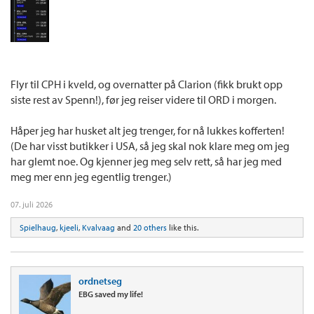
Flyr til CPH i kveld, og overnatter på Clarion (fikk brukt opp
siste rest av Spenn!), før jeg reiser videre til ORD i morgen.
Håper jeg har husket alt jeg trenger, for nå lukkes kofferten!
(De har visst butikker i USA, så jeg skal nok klare meg om jeg
har glemt noe. Og kjenner jeg meg selv rett, så har jeg med
meg mer enn jeg egentlig trenger.)
07. juli 2026
Spielhaug
,
kjeeli
,
Kvalvaag
and
20 others
like this.
ordnetseg
EBG saved my life!