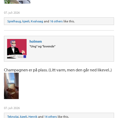
07. juli 2026
Spielhaug
,
kjeeli
,
Kvalvaag
and
16 others
like this.
holmen
"Ung" og "lovende"
Champagnen er på plass. (Litt varm, men den går ned likevel..)
07. juli 2026
Teknolai
,
kjeeli
,
Henrik
and
14 others
like this.