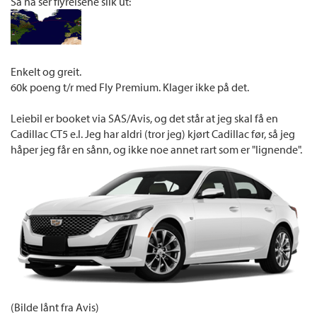
Så nå ser flyreisene slik ut:
Enkelt og greit.
60k poeng t/r med Fly Premium. Klager ikke på det.
Leiebil er booket via SAS/Avis, og det står at jeg skal få en
Cadillac CT5 e.l. Jeg har aldri (tror jeg) kjørt Cadillac før, så jeg
håper jeg får en sånn, og ikke noe annet rart som er "lignende".
(Bilde lånt fra Avis)