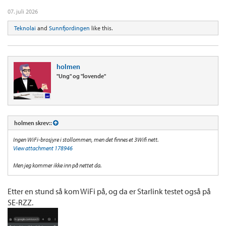
07. juli 2026
Teknolai
and
Sunnfjordingen
like this.
holmen
"Ung" og "lovende"
holmen skrev::
Ingen WiFi-brosjyre i stollommen, men det finnes et 3Wifi nett.
View attachment 178946
Men jeg kommer ikke inn på nettet da.
Etter en stund så kom WiFi på, og da er Starlink testet også på
SE-RZZ.