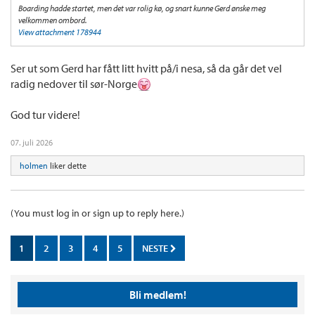
Boarding hadde startet, men det var rolig kø, og snart kunne Gerd ønske meg
velkommen ombord.
View attachment 178944
Ser ut som Gerd har fått litt hvitt på/i nesa, så da går det vel
radig nedover til sør-Norge
God tur videre!
07. juli 2026
holmen
liker dette
(You must log in or sign up to reply here.)
1
2
3
4
5
NESTE
Bli medlem!