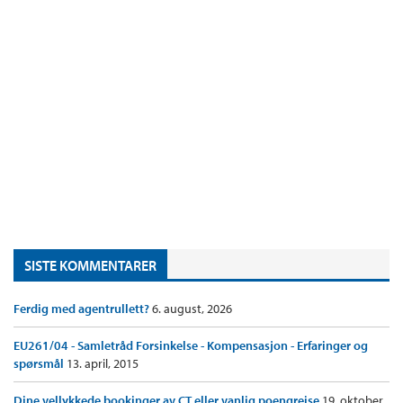
SISTE KOMMENTARER
Ferdig med agentrullett?
6. august, 2026
EU261/04 - Samletråd Forsinkelse - Kompensasjon - Erfaringer og
spørsmål
13. april, 2015
Dine vellykkede bookinger av CT eller vanlig poengreise
19. oktober,