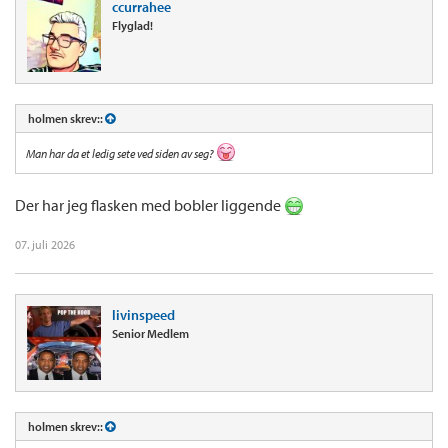
ccurrahee
Flyglad!
holmen skrev::
Man har da et ledig sete ved siden av seg?
Der har jeg flasken med bobler liggende
07. juli 2026
livinspeed
Senior Medlem
holmen skrev::