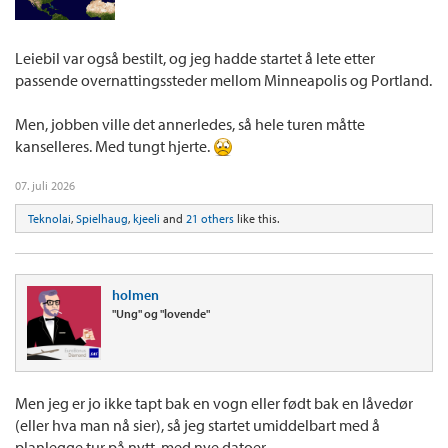
Leiebil var også bestilt, og jeg hadde startet å lete etter
passende overnattingssteder mellom Minneapolis og Portland.
Men, jobben ville det annerledes, så hele turen måtte
kanselleres. Med tungt hjerte.
07. juli 2026
Teknolai
,
Spielhaug
,
kjeeli
and
21 others
like this.
holmen
"Ung" og "lovende"
Men jeg er jo ikke tapt bak en vogn eller født bak en låvedør
(eller hva man nå sier), så jeg startet umiddelbart med å
planlegge tur på nytt, med nye datoer.