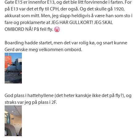
Gate E15 er innenfor E13, og det ble litt forvirrende i farten. For
på E13 var det et fly til CPH, der også. Og det skulle gå 1920,
akkurat som mitt. Men, jeg slapp heldigvis å være han som sto i
fare og proklamerte at JEG HAR GULLKORT! JEG SKAL
OMBORD NÅ! På feil fly.
Boarding hadde startet, men det var rolig kø, og snart kunne
Gerd ønske meg velkommen ombord.
God plass i hattehyllene (det heter kanskje ikke det på fly?), og
straks var jeg på plass i 2F.