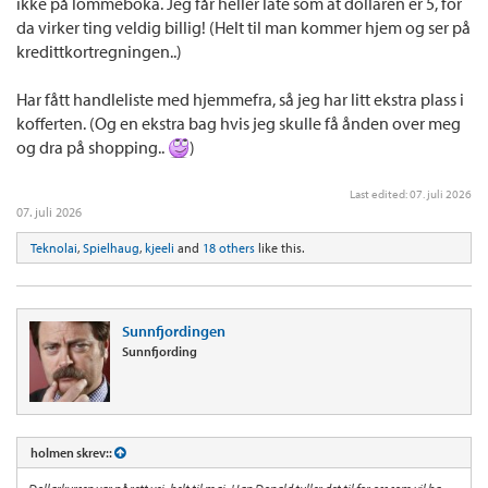
ikke på lommeboka. Jeg får heller late som at dollaren er 5, for
da virker ting veldig billig! (Helt til man kommer hjem og ser på
kredittkortregningen..)
Har fått handleliste med hjemmefra, så jeg har litt ekstra plass i
kofferten. (Og en ekstra bag hvis jeg skulle få ånden over meg
og dra på shopping..
)
Last edited:
07. juli 2026
07. juli 2026
Teknolai
,
Spielhaug
,
kjeeli
and
18 others
like this.
Sunnfjordingen
Sunnfjording
holmen skrev::