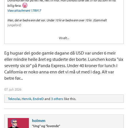
Dollarkursen var på rett vei, helt til mai. Han Donald tuller det til for oss som vil ha
billig ferie.
View attachment 178917
Men, det er bedre enn det var. Under 10 kr er bedre enn over 10 kr. (Gammelt
jungelord)
Vi kan minnes tiden da en USD var rundt 5 kr. Men det hjelper ikke på lommeboka. Jeg
Vis alt...
får heller lage som at dollaren er 5, for da virker ting veldig billig! (Helt til man
kommer hjem og ser på kredittkortregningen..)
Eg hugsar dei gode gamle dagane då USD var under 6 meir
Har fått handleliste med hjemmefra, så jeg har litt ekstra plass i kofferten. (Og en
eller mindre heile året eg studerte der borte. Lunchen kosta "six
ekstra bag hvis jeg skulle få ånden over meg og dra på shopping..
)
seventy six sir" på Panda Express. Under 40 kroner for lunch i
California er noko anna enn det vi må ut med i dag. Alt var
betre før...
07. juli 2026
Teknolai
,
Henrik
,
EndreD
and
3 others
like this.
holmen
"Ung" og "lovende"