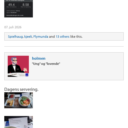
07. juli 2026
Spielhaug
,
kjeeli
,
Flymunda
and
13 others
like this.
holmen
"Ung" og "lovende"
Dagens servering.