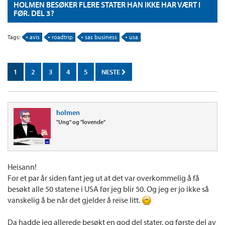
HOLMEN BESØKER FLERE STATER HAN IKKE HAR VÆRT I
FØR. DEL 3?
Tags:
avis
roadtrip
sas business
usa
1
2
3
4
5
NESTE
holmen
"Ung" og "lovende"
Heisann!
For et par år siden fant jeg ut at det var overkommelig å få
besøkt alle 50 statene i USA før jeg blir 50. Og jeg er jo ikke så
vanskelig å be når det gjelder å reise litt.
Da hadde jeg allerede besøkt en god del stater, og første del av