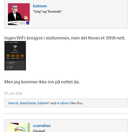
holmen
"Ung" og "lovende"
Ingen WiFi-brosjyre i stollommen, men det finnes et 3Wifi nett.
Men jeg kommer ikke inn på nettet da.
07. juli 2026
Henrik
,
MadsVaHa
,
Eddie47
and
4 others
like this.
ccurrahee
Flyglad!