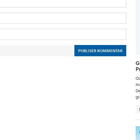
G
P
Qa
ma
De
gr