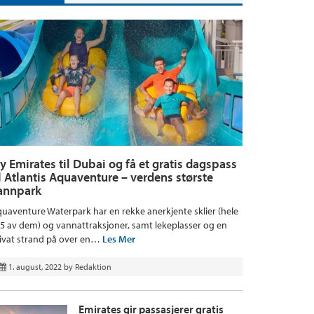
ly Emirates til Dubai og få et gratis dagspass
il Atlantis Aquaventure – verdens største
annpark
uaventure Waterpark har en rekke anerkjente sklier (hele
5 av dem) og vannattraksjoner, samt lekeplasser og en
ivat strand på over en…
Les Mer
1. august, 2022
by
Redaktion
Emirates gir passasjerer gratis