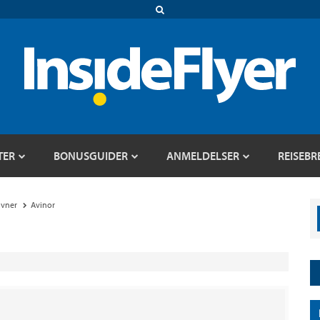
TER
BONUSGUIDER
ANMELDELSER
REISEBR
avner
Avinor