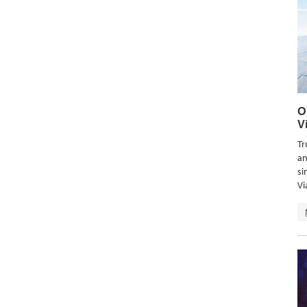
O
V
Tr
an
si
Vi