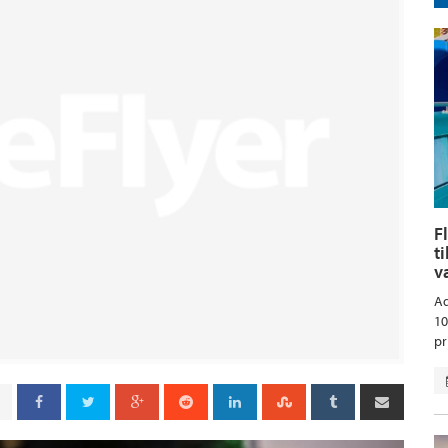
F
t
v
Aq
10
pr