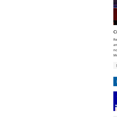
C
Re
an
no
Mö