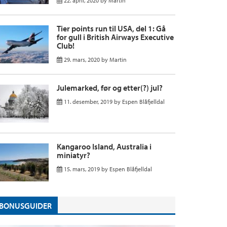
22. april, 2020
by
Martin
Tier points run til USA, del 1: Gå
for gull i British Airways Executive
Club!
29. mars, 2020
by
Martin
Julemarked, før og etter(?) jul?
11. desember, 2019
by
Espen Blåfjelldal
Kangaroo Island, Australia i
miniatyr?
15. mars, 2019
by
Espen Blåfjelldal
BONUSGUIDER