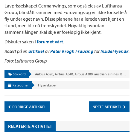
Lavprisselskapet Germanwings, som også eies av Lufthansa
Group, blir slått sammen med Eurowings og vil ikke fortsette å
fly under eget navn. Disse planene har allerede vært kjent en
stund, men blir nå fremskyndet. Nøyaktig hvordan
sammenslåingen skal skje er foreløpig ikke kjent.
Diskuter saken i
forumet vårt
.
Basert på en
artikkel
av
Peter Krogh Frausing
for
InsideFlyer.dk
.
Foto: Lufthansa Group
Stikkord
Airbus A320
,
Airbus A340
,
Airbus A380
,
austrian airlines
,
Boeing 747
Kategorier
Flyselskaper
FORRIGE ARTIKKEL
NESTE ARTIKKEL
RELATERTE AKTIVITET