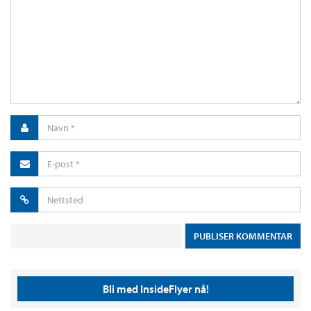
Bli med InsideFlyer nå!