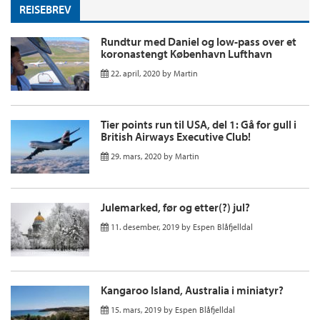
REISEBREV
Rundtur med Daniel og low-pass over et
koronastengt København Lufthavn
22. april, 2020
by
Martin
Tier points run til USA, del 1: Gå for gull i
British Airways Executive Club!
29. mars, 2020
by
Martin
Julemarked, før og etter(?) jul?
11. desember, 2019
by
Espen Blåfjelldal
Kangaroo Island, Australia i miniatyr?
15. mars, 2019
by
Espen Blåfjelldal