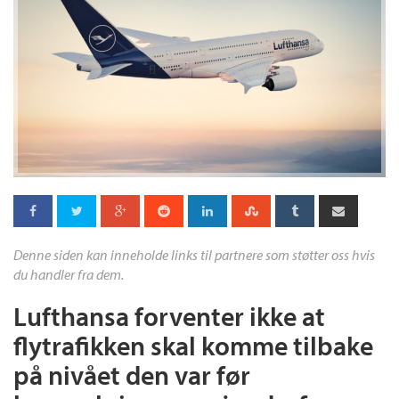
Denne siden kan inneholde links til partnere som støtter oss hvis
du handler fra dem.
Lufthansa forventer ikke at
flytrafikken skal komme tilbake
på nivået den var før