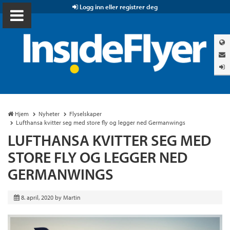
Logg inn eller registrer deg
Hjem
Nyheter
Flyselskaper
Lufthansa kvitter seg med store fly og legger ned Germanwings
LUFTHANSA KVITTER SEG MED
STORE FLY OG LEGGER NED
GERMANWINGS
8. april, 2020
by
Martin