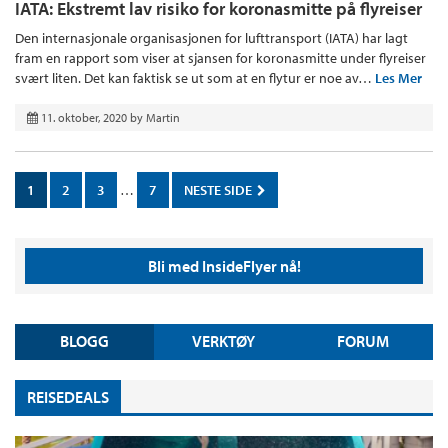
IATA: Ekstremt lav risiko for koronasmitte på flyreiser
Den internasjonale organisasjonen for lufttransport (IATA) har lagt
fram en rapport som viser at sjansen for koronasmitte under flyreiser
svært liten. Det kan faktisk se ut som at en flytur er noe av…
Les Mer
11. oktober, 2020
by
Martin
1
2
3
…
7
NESTE SIDE
Bli med InsideFlyer nå!
BLOGG
VERKTØY
FORUM
REISEDEALS