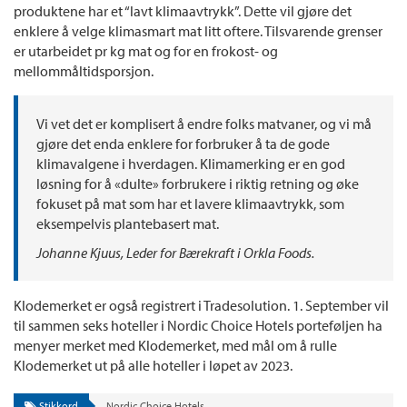
produktene har et “lavt klimaavtrykk”. Dette vil gjøre det
enklere å velge klimasmart mat litt oftere. Tilsvarende grenser
er utarbeidet pr kg mat og for en frokost- og
mellommåltidsporsjon.
Vi vet det er komplisert å endre folks matvaner, og vi må
gjøre det enda enklere for forbruker å ta de gode
klimavalgene i hverdagen. Klimamerking er en god
løsning for å «dulte» forbrukere i riktig retning og øke
fokuset på mat som har et lavere klimaavtrykk, som
eksempelvis plantebasert mat.
Johanne Kjuus, Leder for Bærekraft i Orkla Foods.
Klodemerket er også registrert i Tradesolution. 1. September vil
til sammen seks hoteller i Nordic Choice Hotels porteføljen ha
menyer merket med Klodemerket, med mål om å rulle
Klodemerket ut på alle hoteller i løpet av 2023.
Stikkord
Nordic Choice Hotels