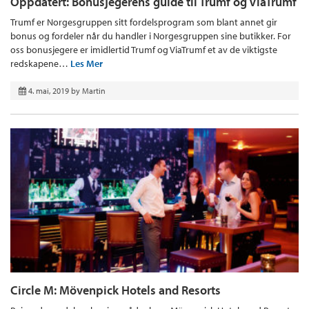
Oppdatert: Bonusjegerens guide til Trumf og ViaTrumf
Trumf er Norgesgruppen sitt fordelsprogram som blant annet gir
bonus og fordeler når du handler i Norgesgruppen sine butikker. For
oss bonusjegere er imidlertid Trumf og ViaTrumf et av de viktigste
redskapene…
Les Mer
4. mai, 2019
by
Martin
Circle M: Mövenpick Hotels and Resorts