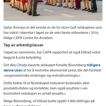
Qatar Airways er det eneste av de tre store Gulf selskapene som
har vokst i størrelse i løpet av de seks første månedene i 2016,
ifølge CAPA Centre for Aviation.
Tap av arbeidsplasser
I løpet av sommeren, har CAPA rapportert at også Etihad vekst
begynt å avta betydelig.
Det Abu Dhabi-baserte selskapet fortalte Bloomberg
tidligere
denne uken
at for å motvirke økonomisk press, ble det foretatt
«organisatoriske endringer og restruktureringer.»
Dette bidrar til at flyselskapet reduserer kostnader, øker
produktiviteten og inntekter, men også resultere i «en
kontrollert reduksjon av antall ansatte.»
Ifølge Bloomberg, vil Etihad kutte opptil 3 000 stillinger på
tvers av flere avdelinger.