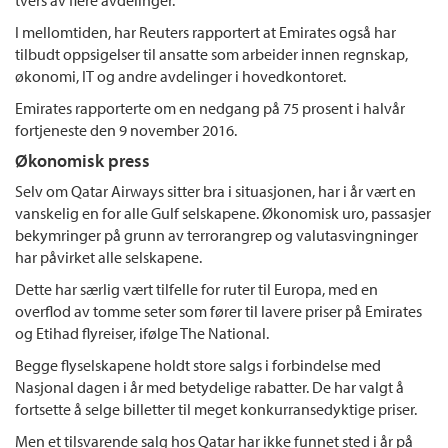
I mellomtiden, har Reuters rapportert at Emirates også har
tilbudt oppsigelser til ansatte som arbeider innen regnskap,
økonomi, IT og andre avdelinger i hovedkontoret.
Emirates rapporterte om en nedgang på 75 prosent i halvår
fortjeneste den 9 november 2016.
Økonomisk press
Selv om Qatar Airways sitter bra i situasjonen, har i år vært en
vanskelig en for alle Gulf selskapene. Økonomisk uro, passasjer
bekymringer på grunn av terrorangrep og valutasvingninger
har påvirket alle selskapene.
Dette har særlig vært tilfelle for ruter til Europa, med en
overflod av tomme seter som fører til lavere priser på Emirates
og Etihad flyreiser, ifølge The National.
Begge flyselskapene holdt store salgs i forbindelse med
Nasjonal dagen i år med betydelige rabatter. De har valgt å
fortsette å selge billetter til meget konkurransedyktige priser.
Men et tilsvarende salg hos Qatar har ikke funnet sted i år på