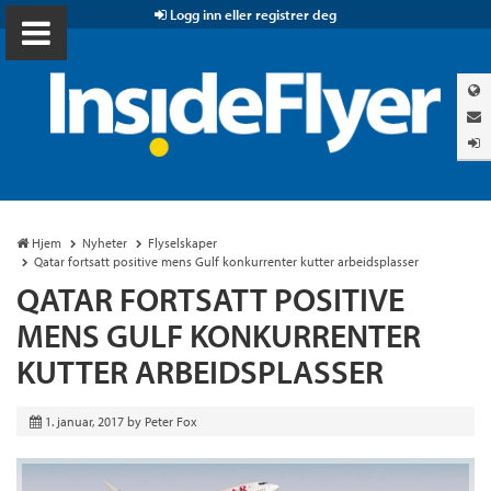
Logg inn eller registrer deg
Hjem
Nyheter
Flyselskaper
Qatar fortsatt positive mens Gulf konkurrenter kutter arbeidsplasser
QATAR FORTSATT POSITIVE
MENS GULF KONKURRENTER
KUTTER ARBEIDSPLASSER
1. januar, 2017
by
Peter Fox