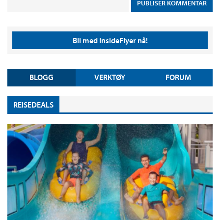
Bli med InsideFlyer nå!
BLOGG
VERKTØY
FORUM
REISEDEALS