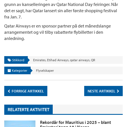
grunn av kanselleringen av Qatar National Day feiringer. Når
det er sagt, har Qatar lansert sin aller første shopping festival
fra Jan. 7.
Qatar Airways er en sponsor partner på det månedslange
arrangementet og vil tilby rabatterte flybilletter i den
anledning.
Stikkord
Emirates
,
Etihad Airways
,
qatar airways
,
QR
Kategorier
Flyselskaper
FORRIGE ARTIKKEL
NESTE ARTIKKEL
RELATERTE AKTIVITET
Rekordår for Mauritius i 2025 – blant
Emirates’ topp 10 i Norge