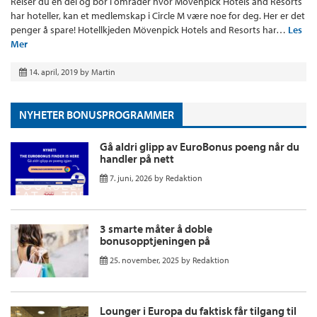
Reiser du en del og bor i områder hvor Mövenpick Hotels and Resorts
har hoteller, kan et medlemskap i Circle M være noe for deg. Her er det
penger å spare! Hotellkjeden Mövenpick Hotels and Resorts har…
Les
Mer
14. april, 2019
by
Martin
NYHETER BONUSPROGRAMMER
Gå aldri glipp av EuroBonus poeng når du
handler på nett
7. juni, 2026
by
Redaktion
3 smarte måter å doble
bonusopptjeningen på
25. november, 2025
by
Redaktion
Lounger i Europa du faktisk får tilgang til