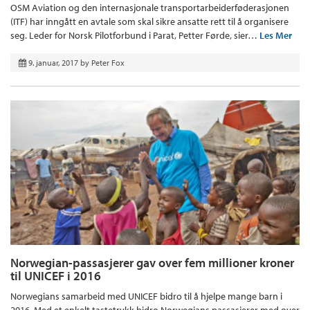
OSM Aviation og den internasjonale transportarbeiderføderasjonen
(ITF) har inngått en avtale som skal sikre ansatte rett til å organisere
seg. Leder for Norsk Pilotforbund i Parat, Petter Førde, sier…
Les Mer
9. januar, 2017
by
Peter Fox
Norwegian-passasjerer gav over fem millioner kroner
til UNICEF i 2016
Norwegians samarbeid med UNICEF bidro til å hjelpe mange barn i
2016. Med et enkelt tastetrykk bidro Norwegians passasjerer med over