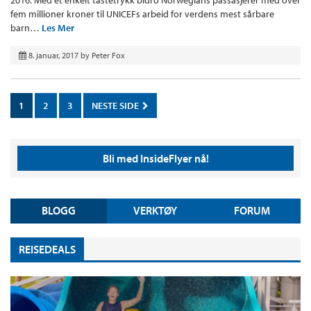
fem millioner kroner til UNICEFs arbeid for verdens mest sårbare
barn…
Les Mer
8. januar, 2017
by
Peter Fox
1
2
3
NESTE SIDE
Bli med InsideFlyer nå!
BLOGG
VERKTØY
FORUM
REISEDEALS