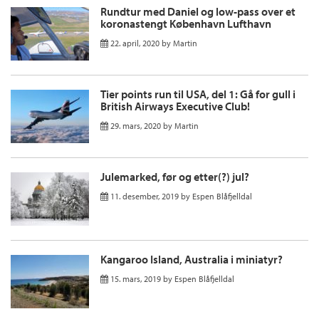
Rundtur med Daniel og low-pass over et
koronastengt København Lufthavn
22. april, 2020
by
Martin
Tier points run til USA, del 1: Gå for gull i
British Airways Executive Club!
29. mars, 2020
by
Martin
Julemarked, før og etter(?) jul?
11. desember, 2019
by
Espen Blåfjelldal
Kangaroo Island, Australia i miniatyr?
15. mars, 2019
by
Espen Blåfjelldal