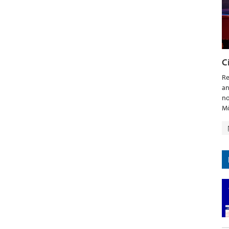
C
Re
an
no
Mö