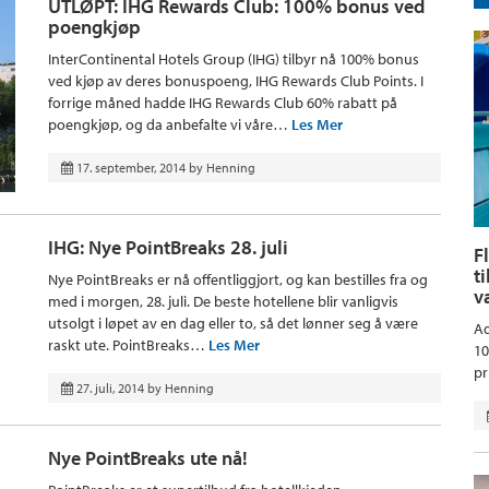
UTLØPT: IHG Rewards Club: 100% bonus ved
poengkjøp
InterContinental Hotels Group (IHG) tilbyr nå 100% bonus
ved kjøp av deres bonuspoeng, IHG Rewards Club Points. I
forrige måned hadde IHG Rewards Club 60% rabatt på
poengkjøp, og da anbefalte vi våre…
Les Mer
17. september, 2014
by
Henning
IHG: Nye PointBreaks 28. juli
F
t
Nye PointBreaks er nå offentliggjort, og kan bestilles fra og
v
med i morgen, 28. juli. De beste hotellene blir vanligvis
utsolgt i løpet av en dag eller to, så det lønner seg å være
Aq
raskt ute. PointBreaks…
Les Mer
10
pr
27. juli, 2014
by
Henning
Nye PointBreaks ute nå!