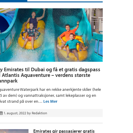
ly Emirates til Dubai og få et gratis dagspass
il Atlantis Aquaventure – verdens største
annpark
uaventure Waterpark har en rekke anerkjente sklier (hele
5 av dem) og vannattraksjoner, samt lekeplasser og en
ivat strand på over en…
Les Mer
1. august, 2022
by
Redaktion
Emirates gir passasjerer gratis