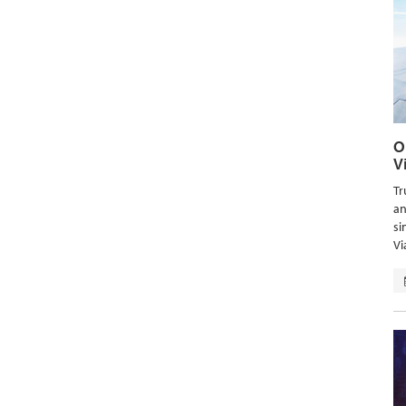
O
V
Tr
an
si
Vi