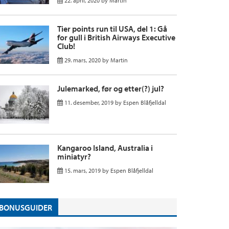
22. april, 2020
by
Martin
Tier points run til USA, del 1: Gå
for gull i British Airways Executive
Club!
29. mars, 2020
by
Martin
Julemarked, før og etter(?) jul?
11. desember, 2019
by
Espen Blåfjelldal
Kangaroo Island, Australia i
miniatyr?
15. mars, 2019
by
Espen Blåfjelldal
BONUSGUIDER