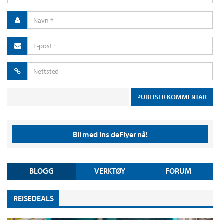
Bli med InsideFlyer nå!
BLOGG
VERKTØY
FORUM
REISEDEALS