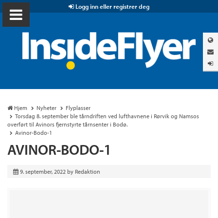
Logg inn eller registrer deg
Hjem
Nyheter
Flyplasser
Torsdag 8. september ble tårndriften ved lufthavnene i Rørvik og Namsos
overført til Avinors fjernstyrte tårnsenter i Bodø.
Avinor-Bodo-1
AVINOR-BODO-1
9. september, 2022
by
Redaktion