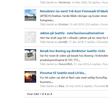
Tråd startet av:
Wiolenze
,
14. febr 2022
, 32 replies, i fo
Reisebrev: Go west! Frå Aust-Finnmark til Wash
[ATTACH] Drakkar, Vardø Både vikingar og kvalar reiser l
Evergreen...
Tråd startet av:
Kristian
,
15. okt 2019
, 233 replies, i for
Jakten på Seattle - rute/businessalternativer
Hei! Har endt opp litt i villrede i jakten på en reise for 
Tråd startet av:
jmm80
,
17. des 2018
, 5 replies, i forumet
Besøk hos Boeing og direktetur Seattle–Oslo
Var for noen år siden på besøk hos Boeing i forbindel
produksjonslinjene til 737, 777,...
Tråd startet av:
thecoldfish
,
31. mai 2016
, 6 replies, i fo
Pinsetur til Seattle med LH biz...
For litt siden var det et flash sale med veldig fornuftig 
business....
Tråd startet av:
Blaa
,
14. mai 2016
, 6 replies, i forumet:
R
Viser tråd 1 til 8 av 8