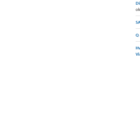
Di
ok
SA
Q 
Hv
Vi