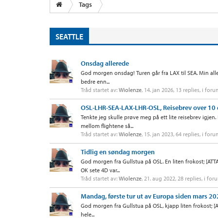
Tags
SEATTLE
Onsdag allerede
God morgen onsdag! Turen går fra LAX til SEA. Min alle
bedre enn...
Tråd startet av:
Wiolenze
,
14. jan 2026
, 13 replies, i for
OSL-LHR-SEA-LAX-LHR-OSL, Reisebrev over 10
Tenkte jeg skulle prøve meg på ett lite reisebrev igje
mellom flightene så...
Tråd startet av:
Wiolenze
,
15. jan 2023
, 64 replies, i for
Tidlig en søndag morgen
God morgen fra Gullstua på OSL. En liten frokost; [ATT
OK sete 4D var...
Tråd startet av:
Wiolenze
,
21. aug 2022
, 28 replies, i fo
Mandag, første tur ut av Europa siden mars 2
God morgen fra Gullstua på OSL, kjapp liten frokost; [A
hele...