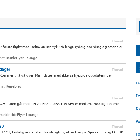
Thread
r første flight med Delta. OK inntrykk så langt, ryddig boarding og setene er
umet:
InsideFlyer Lounge
 dager
Thread
n. Kommer til å gå over 10ish dager med ikke så hyppige oppdateringer
F
umet:
Reisebrev
Fe
Thread
ACH] Turen går med LH via FRA til SEA. FRA-SEA er med 747-400, og det ene
De
rumet:
InsideFlyer Lounge
V
020
Thread
TTACH] Endelig er det klart for «langtur», ut av Europa. Sjekket inn og fått BP
Fø