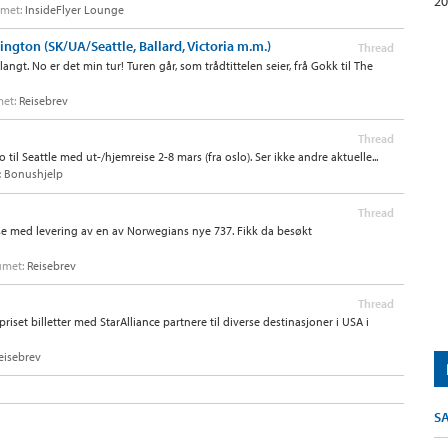
20
rumet:
InsideFlyer Lounge
ington (SK/UA/Seattle, Ballard, Victoria m.m.)
Thread
angt. No er det min tur! Turen går, som trådtittelen seier, frå Gokk til The
umet:
Reisebrev
Thread
to til Seattle med ut-/hjemreise 2-8 mars (fra oslo). Ser ikke andre aktuelle...
:
Bonushjelp
Thread
se med levering av en av Norwegians nye 737. Fikk da besøkt
rumet:
Reisebrev
Thread
priset billetter med StarAlliance partnere til diverse destinasjoner i USA i
eisebrev
S