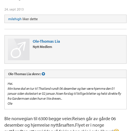
24. sept 2013
milehigh
liker dette
Ole-Thomas Lia
Nytt Medlem
Ole-Thomas Lia skrev::
Hei.
Min kone skal en tur til Thailand rundt 06 desember og bør være hjemme den 01
januar siden skolestart er 02 januar.Noen forslag til billige biletter og helst direkte fly
fra Gardermoen siden hun er lite dreven..
Ole
Ble norwegian til 6300 begge veier.Reisen går av gårde 06
desember og hjemreise nyttårsaften.Flyet er i norge