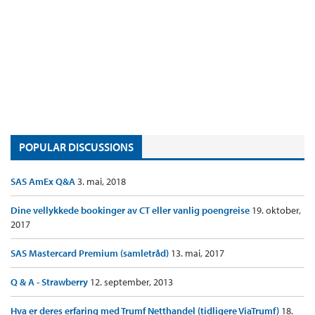
POPULAR DISCUSSIONS
SAS AmEx Q&A
3. mai, 2018
Dine vellykkede bookinger av CT eller vanlig poengreise
19. oktober,
2017
SAS Mastercard Premium (samletråd)
13. mai, 2017
Q & A - Strawberry
12. september, 2013
Hva er deres erfaring med Trumf Netthandel (tidligere ViaTrumf)
18.