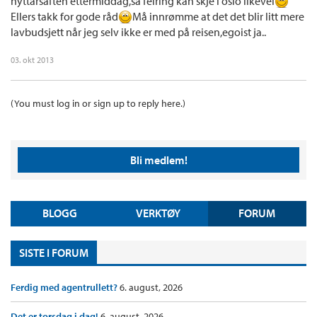
nyttårsaften ettermiddag,så feiring kan skje i oslo likevel
Ellers takk for gode råd
Må innrømme at det det blir litt mere
lavbudsjett når jeg selv ikke er med på reisen,egoist ja..
03. okt 2013
(You must log in or sign up to reply here.)
Bli medlem!
BLOGG
VERKTØY
FORUM
SISTE I FORUM
Ferdig med agentrullett?
6. august, 2026
Det er torsdag i dag!
6. august, 2026