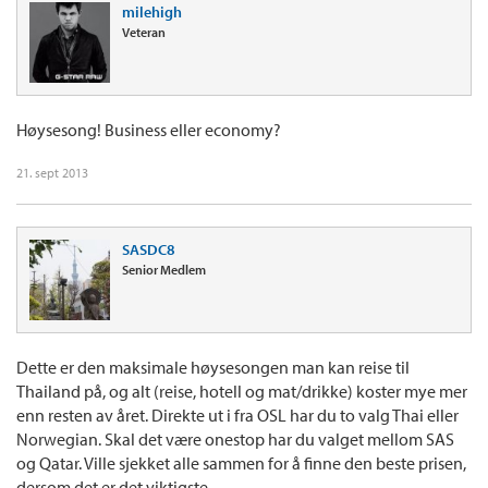
milehigh
Veteran
Høysesong! Business eller economy?
21. sept 2013
SASDC8
Senior Medlem
Dette er den maksimale høysesongen man kan reise til
Thailand på, og alt (reise, hotell og mat/drikke) koster mye mer
enn resten av året. Direkte ut i fra OSL har du to valg Thai eller
Norwegian. Skal det være onestop har du valget mellom SAS
og Qatar. Ville sjekket alle sammen for å finne den beste prisen,
dersom det er det viktigste.