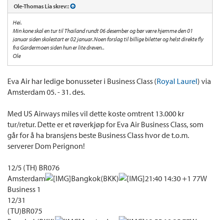
Ole-Thomas Lia skrev::
Hei.
Min kone skal en tur til Thailand rundt 06 desember og bør være hjemme den 01
januar siden skolestart er 02 januar.Noen forslag til billige biletter og helst direkte fly
fra Gardermoen siden hun er lite dreven..
Ole
Eva Air har ledige bonusseter i Business Class (
Royal Laurel
) via
Amsterdam 05. - 31. des.
Med US Airways miles vil dette koste omtrent 13.000 kr
tur/retur. Dette er et røverkjøp for Eva Air Business Class, som
går for å ha bransjens beste Business Class hvor de t.o.m.
serverer Dom Perignon!
12/5 (TH) BR076
Amsterdam
Bangkok(BKK)
21:40 14:30 +1 77W
Business 1
12/31
(TU)BR075