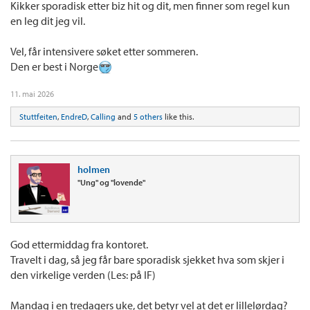
Kikker sporadisk etter biz hit og dit, men finner som regel kun
en leg dit jeg vil.
Vel, får intensivere søket etter sommeren.
Den er best i Norge
11. mai 2026
Stuttfeiten
,
EndreD
,
Calling
and
5 others
like this.
holmen
"Ung" og "lovende"
God ettermiddag fra kontoret.
Travelt i dag, så jeg får bare sporadisk sjekket hva som skjer i
den virkelige verden (Les: på IF)
Mandag i en tredagers uke, det betyr vel at det er lillelørdag?