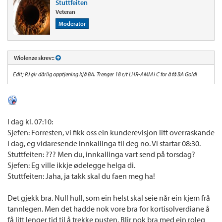
Stuttfeiten
Veteran
Moderator
Wiolenze skrev::
Edit; RJ gir dårlig opptjening hjå BA. Trenger 18 r/t LHR-AMM i C for å få BA Gold!
I dag kl. 07:10:
Sjefen: Forresten, vi fikk oss ein kunderevisjon litt overraskande
i dag, eg vidaresende innkallinga til deg no. Vi startar 08:30.
Stuttfeiten: ??? Men du, innkallinga vart send på torsdag?
Sjefen: Eg ville ikkje ødelegge helga di.
Stuttfeiten: Jaha, ja takk skal du faen meg ha!
Det gjekk bra. Null hull, som ein helst skal seie når ein kjem frå
tannlegen. Men det hadde nok vore bra for kortisolverdiane å
få litt lenger tid til å trekke pusten. Blir nok bra med ein roleg