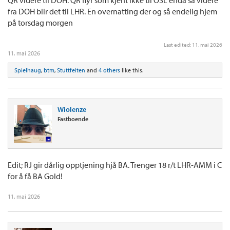
fra DOH blir det til LHR. En overnatting der og så endelig hjem
på torsdag morgen
Last edited:
11. mai 2026
11. mai 2026
Spielhaug
,
btm
,
Stuttfeiten
and
4 others
like this.
Wiolenze
Fastboende
Edit; RJ gir dårlig opptjening hjå BA. Trenger 18 r/t LHR-AMM i C
for å få BA Gold!
11. mai 2026