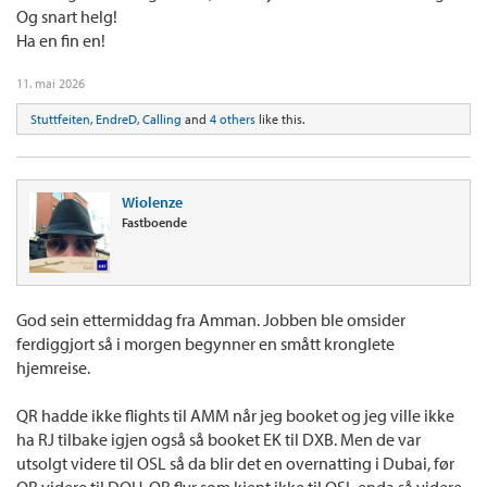
Og snart helg!
Ha en fin en!
11. mai 2026
Stuttfeiten
,
EndreD
,
Calling
and
4 others
like this.
Wiolenze
Fastboende
God sein ettermiddag fra Amman. Jobben ble omsider
ferdiggjort så i morgen begynner en smått kronglete
hjemreise.
QR hadde ikke flights til AMM når jeg booket og jeg ville ikke
ha RJ tilbake igjen også så booket EK til DXB. Men de var
utsolgt videre til OSL så da blir det en overnatting i Dubai, før
QR videre til DOH. QR flyr som kjent ikke til OSL enda så videre