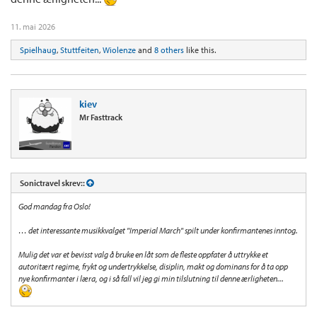
11. mai 2026
Spielhaug
,
Stuttfeiten
,
Wiolenze
and
8 others
like this.
kiev
Mr Fasttrack
Sonictravel skrev::
God mandag fra Oslo!
… det interessante musikkvalget "Imperial March" spilt under konfirmantenes inntog.
Mulig det var et bevisst valg å bruke en låt som de fleste oppfater å uttrykke et
autoritært regime, frykt og undertrykkelse, disiplin, makt og dominans for å ta opp
nye konfirmanter i læra, og i så fall vil jeg gi min tilslutning til denne ærligheten...