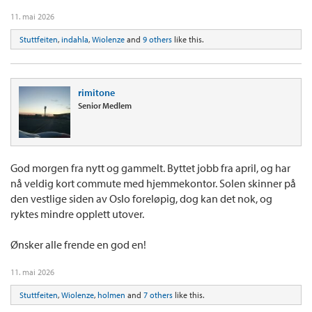
11. mai 2026
Stuttfeiten
,
indahla
,
Wiolenze
and
9 others
like this.
rimitone
Senior Medlem
God morgen fra nytt og gammelt. Byttet jobb fra april, og har
nå veldig kort commute med hjemmekontor. Solen skinner på
den vestlige siden av Oslo foreløpig, dog kan det nok, og
ryktes mindre opplett utover.
Ønsker alle frende en god en!
11. mai 2026
Stuttfeiten
,
Wiolenze
,
holmen
and
7 others
like this.