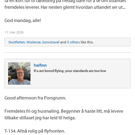
ta en kort tur til Gøteborg på fredag bare for å se om utlandet
fremdeles leverer. Har nesten glemt hvordan utlandet ser ut...
God mandag, alle!
11. mai 2026
Stuttfeiten
,
Wiolenze
,
Sonictravel
and
5 others
like this.
haifinn
If u are bored flying, your standards are too low
Good afternoon fra Porsgrunn.
Fremdeles fri og husmaling. Begynner å haste litt, må levere
tilbake stillaset jeg har leid til helga.
T-154. Altså rolig på flyfronten.