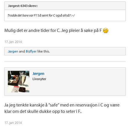
Jørgest: 6343 skrev::
Trodde det bare var F? Så seint for C også altså? :-/
Mulig det er andre tider for C. Jeg pleier å søke på F
17. jan 2014
Jørgen
and
Bizflyer
like this.
Jørgen
Livsnyter
Ja jeg tenkte kanskje å "safe" med en reservasjon i C og være
klar om det skulle dukke opp to seter i F..
17. jan 2014