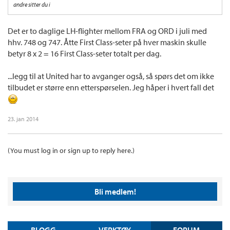
andre sitter du i
Det er to daglige LH-flighter mellom FRA og ORD i juli med
hhv. 748 og 747. Åtte First Class-seter på hver maskin skulle
betyr 8 x 2 = 16 First Class-seter totalt per dag.
...legg til at United har to avganger også, så spørs det om ikke
tilbudet er større enn etterspørselen. Jeg håper i hvert fall det
23. jan 2014
(You must log in or sign up to reply here.)
Bli medlem!