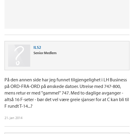
ILS2
Senior Medlem
På den annen side har jeg funnet tilgjengelighet i LH Business
på ORD-FRA-ORD på ønskede datoer. Utreise med 747-800,
mens retur er med "gammel" 747. Med to daglige avganger -
altså 16 F-seter - bør det vel være greie sjanser for at C kan bli til
F rundt T-14...?
21. jan 2014