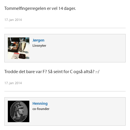
Tommelfingerregelen er vel 14 dager.
17. jan 2014
Jørgen
Livsnyter
Trodde det bare var F? Så seint for C også altså? :-/
17. jan 2014
Henning
co-founder