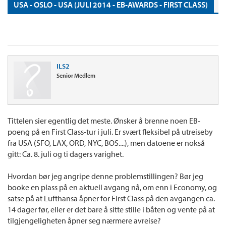
USA - OSLO - USA (JULI 2014 - EB-AWARDS - FIRST CLASS)
ILS2
Senior Medlem
Tittelen sier egentlig det meste. Ønsker å brenne noen EB-
poeng på en First Class-tur i juli. Er svært fleksibel på utreiseby
fra USA (SFO, LAX, ORD, NYC, BOS....), men datoene er nokså
gitt: Ca. 8. juli og ti dagers varighet.
Hvordan bør jeg angripe denne problemstillingen? Bør jeg
booke en plass på en aktuell avgang nå, om enn i Economy, og
satse på at Lufthansa åpner for First Class på den avgangen ca.
14 dager før, eller er det bare å sitte stille i båten og vente på at
tilgjengeligheten åpner seg nærmere avreise?