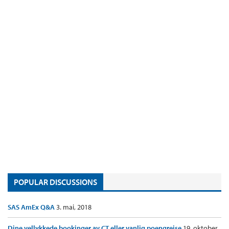
POPULAR DISCUSSIONS
SAS AmEx Q&A
3. mai, 2018
Dine vellykkede bookinger av CT eller vanlig poengreise
19. oktober,