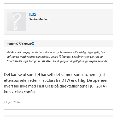
ILS2
Senior Medlem
tommy777 skrev::
Vet ikke helt om jeg hadde booket economy, business er ofte veldig tilgjengelig hos
Lufthansa. Vestkysten er vanskeligst. Veldig få flighter. Best for First er Detroit og
Charlotte DC og Chicago er rett etter. Tirsdag og onsdagsflighter gir deg beste odds
Det kan se ut som LH har sett det samme som du, nemlig at
etterspørselen etter First Class fra DTW er dårlig. De opererer i
hvert fall ikke med First Class på direkteflightene i juli 2014 -
kun 2-class config.
21. jan 2014