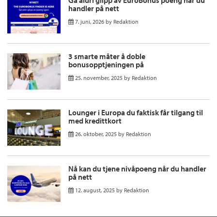
Gå aldri glipp av EuroBonus poeng når du
handler på nett
7. juni, 2026
by
Redaktion
3 smarte måter å doble
bonusopptjeningen på
25. november, 2025
by
Redaktion
Lounger i Europa du faktisk får tilgang til
med kredittkort
26. oktober, 2025
by
Redaktion
Nå kan du tjene nivåpoeng når du handler
på nett
12. august, 2025
by
Redaktion