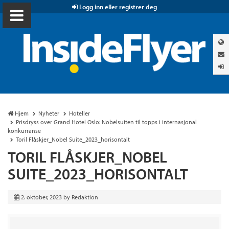
Logg inn eller registrer deg
Hjem
Nyheter
Hoteller
Prisdryss over Grand Hotel Oslo: Nobelsuiten til topps i internasjonal
konkurranse
Toril Flåskjer_Nobel Suite_2023_horisontalt
TORIL FLÅSKJER_NOBEL
SUITE_2023_HORISONTALT
2. oktober, 2023
by
Redaktion