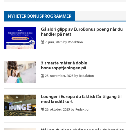
NYHETER BONUSPROGRAMMER
Gå aldri glipp av EuroBonus poeng når du
handler på nett
7. juni, 2026
by
Redaktion
3 smarte måter å doble
bonusopptjeningen på
25. november, 2025
by
Redaktion
Lounger i Europa du faktisk får tilgang til
med kredittkort
26. oktober, 2025
by
Redaktion
Nå kan du tjene nivåpoeng når du handler