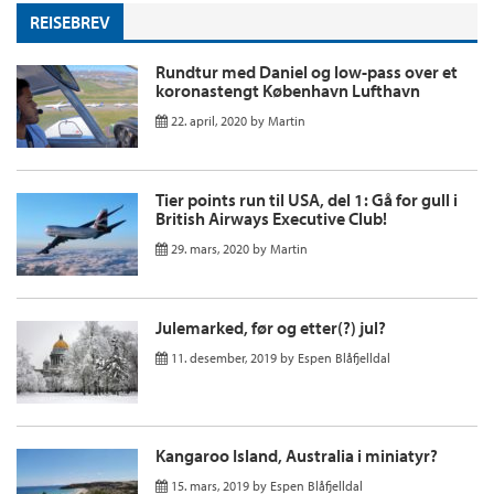
REISEBREV
Rundtur med Daniel og low-pass over et
koronastengt København Lufthavn
22. april, 2020
by
Martin
Tier points run til USA, del 1: Gå for gull i
British Airways Executive Club!
29. mars, 2020
by
Martin
Julemarked, før og etter(?) jul?
11. desember, 2019
by
Espen Blåfjelldal
Kangaroo Island, Australia i miniatyr?
15. mars, 2019
by
Espen Blåfjelldal