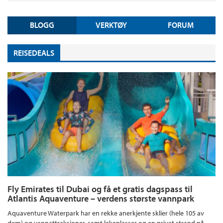
BLOGG
VERKTØY
FORUM
REISEDEALS
Fly Emirates til Dubai og få et gratis dagspass til
Atlantis Aquaventure – verdens største vannpark
Aquaventure Waterpark har en rekke anerkjente sklier (hele 105 av
dem) og vannattraksjoner, samt lekeplasser og en privat strand på