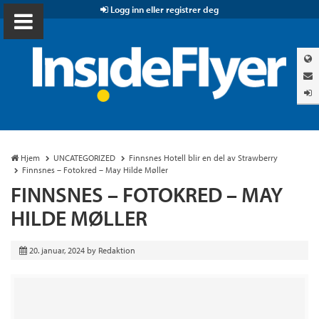
Logg inn eller registrer deg
Hjem
UNCATEGORIZED
Finnsnes Hotell blir en del av Strawberry
Finnsnes – Fotokred – May Hilde Møller
FINNSNES – FOTOKRED – MAY
HILDE MØLLER
20. januar, 2024
by
Redaktion