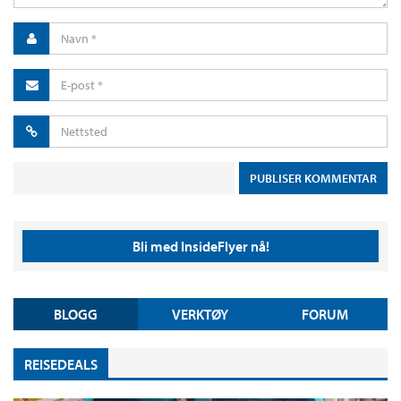
Bli med InsideFlyer nå!
BLOGG
VERKTØY
FORUM
REISEDEALS