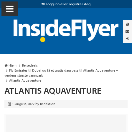
Logg inn eller registrer deg
Hjem
Reisedeals
Fly Emirates til Dubai og få et gratis dagspass til Atlantis Aquaventure –
verdens største vannpark
Atlantis Aquaventure
ATLANTIS AQUAVENTURE
1. august, 2022
by
Redaktion