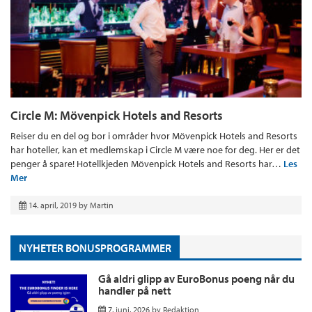
Circle M: Mövenpick Hotels and Resorts
Reiser du en del og bor i områder hvor Mövenpick Hotels and Resorts
har hoteller, kan et medlemskap i Circle M være noe for deg. Her er det
penger å spare! Hotellkjeden Mövenpick Hotels and Resorts har…
Les
Mer
14. april, 2019
by
Martin
NYHETER BONUSPROGRAMMER
Gå aldri glipp av EuroBonus poeng når du
handler på nett
7. juni, 2026
by
Redaktion