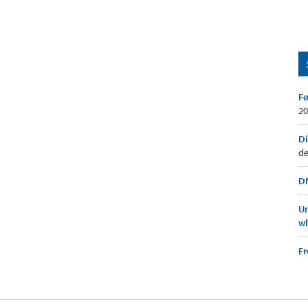
Fø
20
Di
de
DN
Un
wh
F