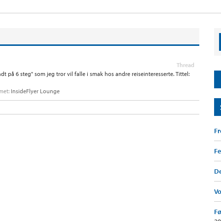
Thread
på 6 steg" som jeg tror vil falle i smak hos andre reiseinteresserte. Tittel:
umet:
InsideFlyer Lounge
F
Fe
De
V
Fø