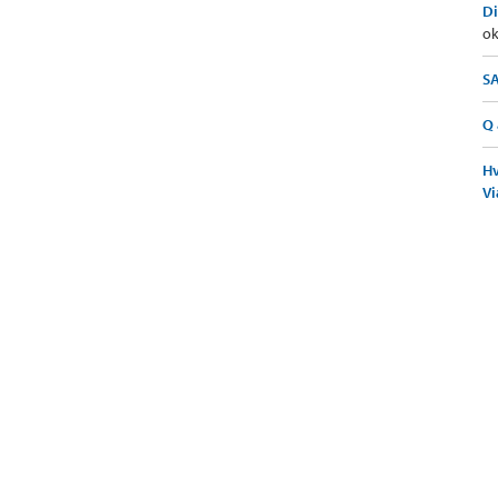
Di
ok
SA
Q 
Hv
Vi