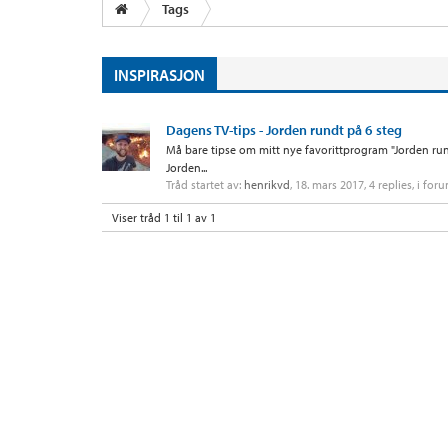
Tags
INSPIRASJON
Dagens TV-tips - Jorden rundt på 6 steg
Må bare tipse om mitt nye favorittprogram "Jorden rundt 
Jorden...
Tråd startet av:
henrikvd
,
18. mars 2017
, 4 replies, i for
Viser tråd 1 til 1 av 1