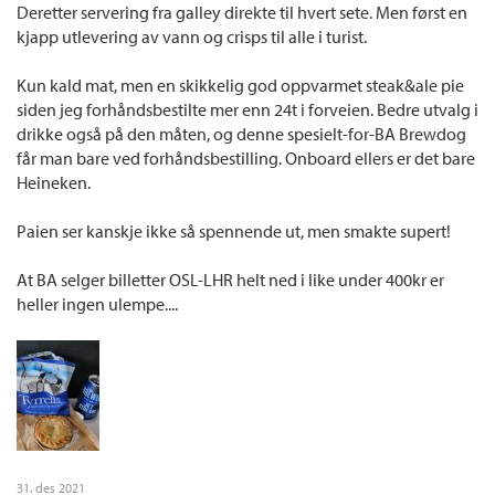
Deretter servering fra galley direkte til hvert sete. Men først en
kjapp utlevering av vann og crisps til alle i turist.
Kun kald mat, men en skikkelig god oppvarmet steak&ale pie
siden jeg forhåndsbestilte mer enn 24t i forveien. Bedre utvalg i
drikke også på den måten, og denne spesielt-for-BA Brewdog
får man bare ved forhåndsbestilling. Onboard ellers er det bare
Heineken.
Paien ser kanskje ikke så spennende ut, men smakte supert!
At BA selger billetter OSL-LHR helt ned i like under 400kr er
heller ingen ulempe....
31. des 2021