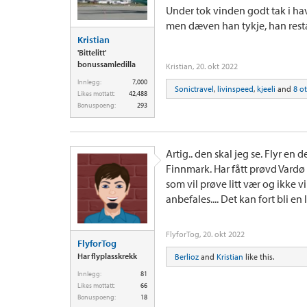
Under tok vinden godt tak i ha
men dæven han tykje, han resta
Kristian
'Bittelitt'
bonussamledilla
Kristian
,
20. okt 2022
Innlegg:
7,000
Sonictravel
,
livinspeed
,
kjeeli
and
8 o
Likes mottatt:
42,488
Bonuspoeng:
293
Artig.. den skal jeg se. Flyr en
Finnmark. Har fått prøvd Vardø 
som vil prøve litt vær og ikke v
anbefales.... Det kan fort bli e
FlyforTog
,
20. okt 2022
FlyforTog
Har flyplasskrekk
Berlioz
and
Kristian
like this.
Innlegg:
81
Likes mottatt:
66
Bonuspoeng:
18