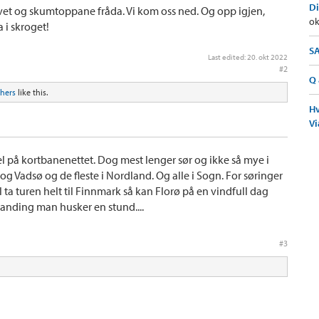
Di
vet og skumtoppane fråda. Vi kom oss ned. Og opp igjen,
ok
 i skroget!
SA
Last edited:
20. okt 2022
#2
Q 
thers
like this.
Hv
Vi
 del på kortbanenettet. Dog mest lenger sør og ikke så mye i
og Vadsø og de fleste i Nordland. Og alle i Sogn. For søringer
il ta turen helt til Finnmark så kan Florø på en vindfull dag
n landing man husker en stund....
#3