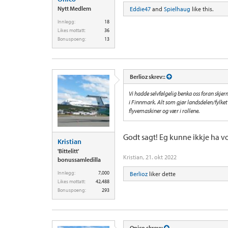
Nytt Medlem
Eddie47
and
Spielhaug
like this.
Innlegg:
18
Likes mottatt:
36
Bonuspoeng:
13
Berlioz skrev::
Vi hadde selvfølgelig benka oss foran skjer
i Finnmark. Alt som gjør landsdelen/fylket f
flyvemaskiner og vær i rollene.
Godt sagt! Eg kunne ikkje ha vo
Kristian
'Bittelitt'
Kristian
,
21. okt 2022
bonussamledilla
Innlegg:
7,000
Berlioz
liker dette
Likes mottatt:
42,488
Bonuspoeng:
293
Onico skrev::