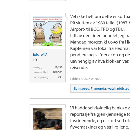
Vet ikke helt om dette er kortb
På slutten av 1980 tallet (1987
Airport- til BGO, TRD og FBU.
Litt av den tiden pendlet jeg f
Mandag morgen kl 06:45 fra HM
Kapteinen var lokal fra Hedmar
Eddie47
pendlere og sa "der er du og der e
1D
uavhengig av hva klokken var. Vi
reisende.
Innlegg:
16,756
Likes mottatt:
888,505
Bonuspoeng:
293
Eddie47
,
20. okt 2022
livinspeed
,
Flymunda
,
watchaddicted
Vi hadde selvfølgelig benka oss
reportasje fra gjenkjennelige f
fascinerende, og er stort sett uk
flyvemaskiner og vær i rollene.