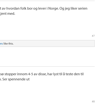
 av hvordan folk bor og lever i Norge. Og jeg liker serien
kjent med.
#7
ers
like this.
 stopper innom 4-5 av disse, har lyst til å teste den til
n. Ser spennende ut
#8