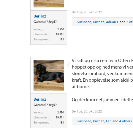
Berlioz
,
20. okt 2022
Berlioz
Gammel? Jeg??
livinspeed
,
Kristian
,
Adrian E
and
3 ot
Innlegg:
2,550
Likes mottatt:
19,511
Bonuspoeng:
183
Vi satt og rista i en Twin Otter 
hoppet opp og ned mens vi vent
størrelse ombord, vedkommende 
kraft. En opplevelse som aldri bl
airborne.
Berlioz
Og der kom det jammen i dette 
Gammel? Jeg??
Berlioz
,
20. okt 2022
Innlegg:
2,550
Likes mottatt:
19,511
livinspeed
,
Kristian
,
Earl
and
4 others
Bonuspoeng:
183