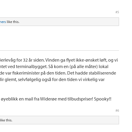
#5
hers
like this.
i Berlevåg for 32 år siden. Vinden ga flyet ikke-ønsket løft, og vi
et ved terminalbygget. Så kom en (på alle måter) lokal
var fiskeriminister på den tiden. Det hadde stabiliserende
ir glemt, selvfølgelig også for den tiden vi virkelig var
øyeblikk en mail fra Widerøe med tilbudspriser! Spooky!!
#6
like this.