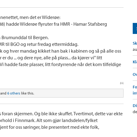
anenettet, men det er Widerøe:
-88) hadde Widerøe flyruter fra HMR - Hamar Stafsberg
ra Brumunddal til Bergen.
Sk
R til BGO og retur fredag ettermiddag.
au
k og hver mandag kikket han bak i kabinen og så på alle oss
r du ... og dere nye, alle på plass... da kjører vi" litt
Kl
 hadde faste plasser, litt forstyrrende når det kom tilfeldige
Ov
#4
Fo
in
and
6 others
like this.
Di
de
 foran skjermen. Og ble ikke skuffet. Tvertimot, dette var ekte
orhold i Finnmark. Alt som gjør landsdelen/fylket
jent for oss søringer, ble presentert med ekte folk,