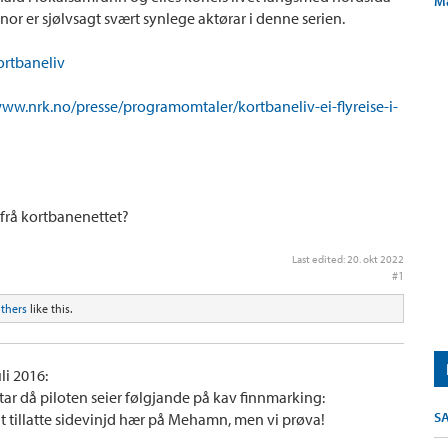
M
or er sjølvsagt svært synlege aktørar i denne serien.
kortbaneliv
www.nrk.no/presse/programomtaler/kortbaneliv-ei-flyreise-i-
r frå kortbanenettet?
Last edited:
20. okt 2022
#1
others
like this.
li 2016:
etar då piloten seier følgjande på kav finnmarking:
S
lt tillatte sidevinjd hær på Mehamn, men vi prøva!