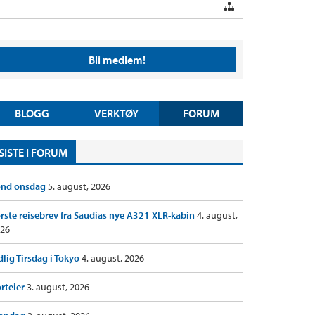
Bli medlem!
BLOGG
VERKTØY
FORUM
SISTE I FORUM
ond onsdag
5. august, 2026
rste reisebrev fra Saudias nye A321 XLR-kabin
4. august,
26
dlig Tirsdag i Tokyo
4. august, 2026
rteier
3. august, 2026