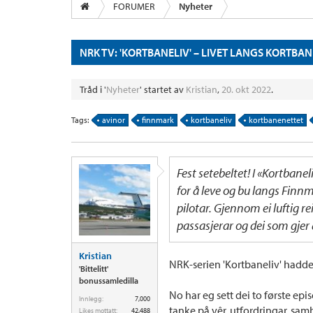
FORUMER
Nyheter
NRK TV: 'KORTBANELIV' – LIVET LANGS KORTBA
Tråd i '
Nyheter
' startet av
Kristian
,
20. okt 2022
.
Tags:
avinor
finnmark
kortbaneliv
kortbanenettet
Fest setebeltet! I «Kortban
for å leve og bu langs Finn
pilotar. Gjennom ei luftig r
passasjerar og dei som gjer 
Kristian
NRK-serien 'Kortbaneliv' hadde
'Bittelitt'
bonussamledilla
No har eg sett dei to første ep
Innlegg:
7,000
tanke på vêr, utfordringar, sam
Likes mottatt:
42,488