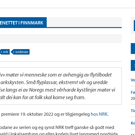
NENETTET I FINNMARK
nrk
widerøe
eliv» møter vi menneske som er avhengig av flytilbodet
V
markskysten. Små flyplassar, ekstremt vêr og uredde
eise langs ei av Noregs mest vêrharde kystlinjer møter vi
Fø
alt dei kan for at folk skal kome seg fram.
20
Ti
 premiere 19. oktober 2022 og er tilgjengeleg
hos NRK
.
Ko
isodane av serien og eg synst NRK treff ganske så godt med
hald i lokalsamfunn og elles korleis livet langsmed nordsida