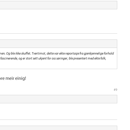
men. Og ble ikke skuffet. Tvertimot, dette var ekte reportasje fra gjenkjennelige forhold
ascinerende, og er stort sett ukjent for oss søringer, ble presentert med ekte folk,
re meir einig!
#9