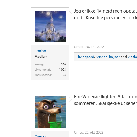
Jeg er ikke fly-nerd men opptatt
godt. Koselige personer vi blir 
Ombo
,
20. okt 2022
Ombo
Medlem
livinspeed
,
Kristian
,
kaijoar
and
2 oth
Innlegg:
229
Likes mottatt:
1,008
Bonuspoeng:
93
Ene Widerøe flighten Alta-Tromsø
sommeren. Skal sjekke ut serie
Onico
,
20. okt 2022
Onico