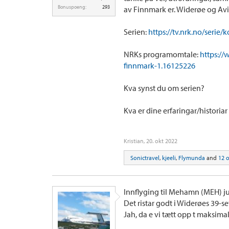
Bonuspoeng:
293
av Finnmark er. Widerøe og Avin
Serien:
https://tv.nrk.no/serie/
NRKs programomtale:
https://
finnmark-1.16125226
Kva synst du om serien?
Kva er dine erfaringar/historia
Kristian
,
20. okt 2022
Sonictravel
,
kjeeli
,
Flymunda
and
12 
Innflyging til Mehamn (MEH) ju
Det ristar godt i Widerøes 39-s
Jah, da e vi tætt opp t maksima