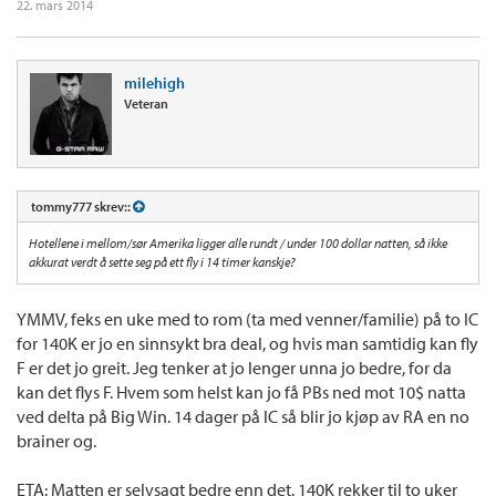
22. mars 2014
milehigh
Veteran
tommy777 skrev::
Hotellene i mellom/sør Amerika ligger alle rundt / under 100 dollar natten, så ikke
akkurat verdt å sette seg på ett fly i 14 timer kanskje?
YMMV, feks en uke med to rom (ta med venner/familie) på to IC
for 140K er jo en sinnsykt bra deal, og hvis man samtidig kan fly
F er det jo greit. Jeg tenker at jo lenger unna jo bedre, for da
kan det flys F. Hvem som helst kan jo få PBs ned mot 10$ natta
ved delta på Big Win. 14 dager på IC så blir jo kjøp av RA en no
brainer og.
ETA: Matten er selvsagt bedre enn det. 140K rekker til to uker