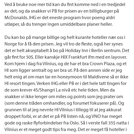
Ved å bruke noe mer tid kan du fint komme ned i en tredjedel
av det, og da snakker vi PB for prisen av en billigburger på
McDonalds. IHG er det eneste program hvor poeng aldri
utløper, så du trenger ingen umiddelbare planer heller.
Du kan bo på mange billige og helt kurante hoteller nær oss i
Norge for å få den prisen. Jeg vil tro de fleste, også her synes
det er helt akseptabelt å bo på Holiday Inn i Berlin sentrum. Det
går fint for 50$. Eller kanskje HIX Frankfurt ifm med en layover.
Kom hjem i dag fra Vilnius, og de har et bra Crown Plaza, og et
HI som ligger sentralt og ser bra ut. På den annen side er jeg
helt enig at om man tar en honeymoon til Maldivene så er ikke
HI resort tingen. Verken IHG eller PB er i det hele tatt tingen for
de som krever 4S/Shangri La nivå etc hele tiden. Men da
snakker vi ikke lenger om miles og points som jeg prater om
(som denne tråden omhandler, og forumet fokuserer på). Og
grunnen til at jeg nevnte HI Vilnius i tillegg til at jeg akkurat
droppet forbi, er at det er på PB listen nå, og VNO har meget
gode og raske flyforbindelser fra Oslo. Så i verste fall 35$ natta i
Vilnius er et meget godt tips fra meg. Det er meget få hoteller i