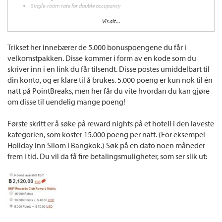
Single-room rate for double occupancy
ENJOY A MORE RELAXING STAY
Vis alt...
Extended checkout—up to 4pm
Dedicated Ambassador check-in area
Trikset her innebærer de 5.000 bonuspoengene du får i
Complimentary pay-TV film per stay
velkomstpakken. Disse kommer i form av en kode som du
Complimentary newspaper, delivered daily
skriver inn i en link du får tilsendt. Disse postes umiddelbart til
Instant checkout
din konto, og er klare til å brukes. 5.000 poeng er kun nok til én
EARN & REDEEM REWARDS
natt på PointBreaks, men her får du vite hvordan du kan gjøre
om disse til uendelig mange poeng!
Complimentary weekend night certificate*
Elite status in IHG® Rewards Club
5,000 bonus IHG® Rewards Club points
Første skritt er å søke på reward nights på et hotell i den laveste
Redeem points for rewards, including free nights
kategorien, som koster 15.000 poeng per natt. (For eksempel
*Valid on the second night of a paid weekend stay on the Ambassador Weekend Rate
Holiday Inn Silom i Bangkok.) Søk på en dato noen måneder
and issued upon purchase and renewal. Weekends may vary by region.
frem i tid. Du vil da få fire betalingsmuligheter, som ser slik ut: