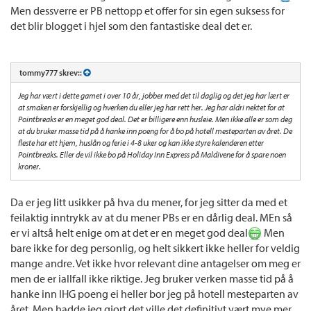
Men dessverre er PB nettopp et offer for sin egen suksess for
det blir blogget i hjel som den fantastiske deal det er.
tommy777 skrev::
Jeg har vært i dette gamet i over 10 år, jobber med det til daglig og det jeg har lært er
at smaken er forskjellig og hverken du eller jeg har rett her. Jeg har aldri nektet for at
Pointbreaks er en meget god deal. Det er billigere enn husleie. Men ikke alle er som deg
at du bruker masse tid på å hanke inn poeng for å bo på hotell mesteparten av året. De
fleste har ett hjem, huslån og ferie i 4-8 uker og kan ikke styre kalenderen etter
Pointbreaks. Eller de vil ikke bo på Holiday Inn Express på Maldivene for å spare noen
kroner.
Da er jeg litt usikker på hva du mener, for jeg sitter da med et
feilaktig inntrykk av at du mener PBs er en dårlig deal. MEn så
er vi altså helt enige om at det er en meget god deal
Men
bare ikke for deg personlig, og helt sikkert ikke heller for veldig
mange andre. Vet ikke hvor relevant dine antagelser om meg er
men de er iallfall ikke riktige. Jeg bruker verken masse tid på å
hanke inn IHG poeng ei heller bor jeg på hotell mesteparten av
året. Men hadde jeg gjort det ville det definitivt vært mye mer