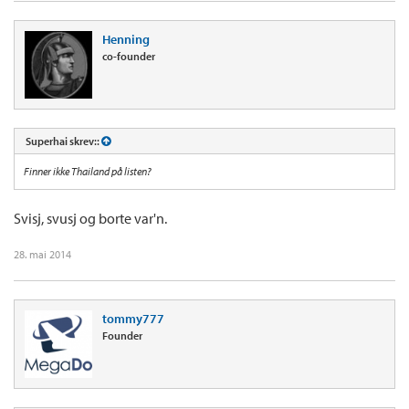
Henning
co-founder
Superhai skrev::
Finner ikke Thailand på listen?
Svisj, svusj og borte var'n.
28. mai 2014
tommy777
Founder