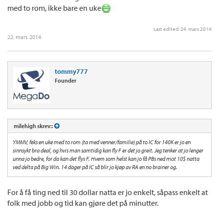
med to rom, ikke bare en uke
Last edited:
24. mars 2014
22. mars 2014
tommy777
Founder
milehigh skrev::
YMMV, feks en uke med to rom (ta med venner/familie) på to IC for 140K er jo en
sinnsykt bra deal, og hvis man samtidig kan fly F er det jo greit. Jeg tenker at jo lenger
unna jo bedre, for da kan det flys F. Hvem som helst kan jo få PBs ned mot 10$ natta
ved delta på Big Win. 14 dager på IC så blir jo kjøp av RA en no brainer og.
For å få ting ned til 30 dollar natta er jo enkelt, såpass enkelt at
folk med jobb og tid kan gjøre det på minutter.