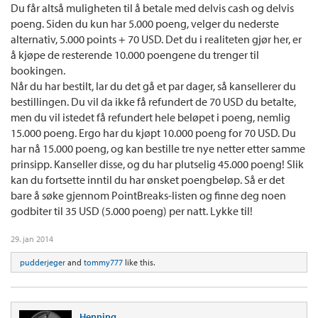
Du får altså muligheten til å betale med delvis cash og delvis
poeng. Siden du kun har 5.000 poeng, velger du nederste
alternativ, 5.000 points + 70 USD. Det du i realiteten gjør her, er
å kjøpe de resterende 10.000 poengene du trenger til
bookingen.
Når du har bestilt, lar du det gå et par dager, så kansellerer du
bestillingen. Du vil da ikke få refundert de 70 USD du betalte,
men du vil istedet få refundert hele beløpet i poeng, nemlig
15.000 poeng. Ergo har du kjøpt 10.000 poeng for 70 USD. Du
har nå 15.000 poeng, og kan bestille tre nye netter etter samme
prinsipp. Kanseller disse, og du har plutselig 45.000 poeng! Slik
kan du fortsette inntil du har ønsket poengbeløp. Så er det
bare å søke gjennom PointBreaks-listen og finne deg noen
godbiter til 35 USD (5.000 poeng) per natt. Lykke til!
29. jan 2014
pudderjeger
and
tommy777
like this.
Henning