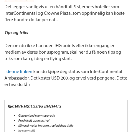
Det legges vanligvis ut en håndfull 5-stjerners hoteller som
InterContinental og Crowne Plaza, som opprinnelig kan koste
flere hundre dollar per natt.
Tips og triks
Dersom du ikke har noen IHG points eller ikke engang er
medlem av deres bonusprogram, skal her du få noen tips og
triks som kan gi deg en flying start.
I
denne linken
kan du kjøpe deg status som InterContinental
Ambassador. Det koster USD 200, og er vel verd pengene. Dette
er hva du får:
RECEIVE EXCLUSIVE BENEFITS
Guaranteed room upgrade
Fresh fruit upon arrival
Mineral water in room, replenished daily
In-room gift