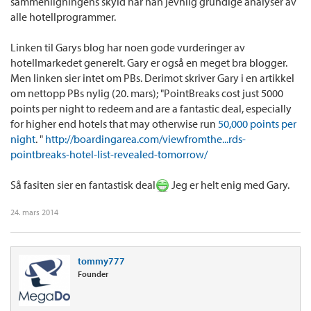
sammenligningens skyld har han jevnlig grundige analyser av
alle hotellprogrammer.
Linken til Garys blog har noen gode vurderinger av
hotellmarkedet generelt. Gary er også en meget bra blogger.
Men linken sier intet om PBs. Derimot skriver Gary i en artikkel
om nettopp PBs nylig (20. mars); "PointBreaks cost just 5000
points per night to redeem and are a fantastic deal, especially
for higher end hotels that may otherwise run
50,000 points per
night
. "
http://boardingarea.com/viewfromthe...rds-
pointbreaks-hotel-list-revealed-tomorrow/
Så fasiten sier en fantastisk deal
Jeg er helt enig med Gary.
24. mars 2014
tommy777
Founder