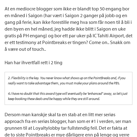
At en mediocre blogger som ikke er blandt top 50 engang bor
en måned i Saigon (har vært i Saigon 2 ganger på jobb og en
gang på ferie, kan ikke forestille meg hva som får noen til å bli i
den byen en hel måned, jeg hadde ikke blitt i Saigon en uke
gratis på PH engang) og bor ett par uker på IC Tahiti Airport, det
er ett testimony at Pointbreaks er tingen? Come on.. Snakk om
å være out of touch..
Han har ihvertfall rett i 2 ting
2. Flexibility is the key. You never know what shows up on the PointBreaks and, if you
really want to take advantage them, you must make your plans around the PB’s.
4.I have no doubt that this award type will eventually be “enhanced” away, so let’s just
keep booking these deals and be happy while they are still around.
Dersom man kanskje skal ta en stab at en litt mer seriøs
approach fra en seriøs blogger, han som er #1 i verden, ser man
grunnen til at Loyaltylobby tar fullstendig feil. Det er fakta at
de to siste Pointbreaks er mye dårligere enn på lenge og verre