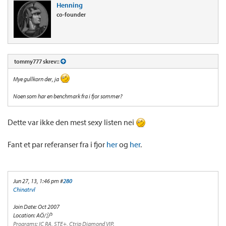
Henning
co-founder
tommy777 skrev::
Mye gullkorn der, ja
Noen som har en benchmark fra i fjor sommer?
Dette var ikke den mest sexy listen nei
Fant et par referanser fra i fjor
her
og
her
.
Jun 27, 13, 1:46 pm #
280
Chinatrvl
Join Date: Oct 2007
Location: AÖ/沪
Programs: IC RA, STE+, Ctrip Diamond VIP.