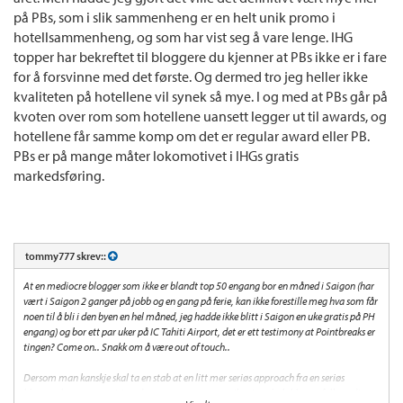
på PBs, som i slik sammenheng er en helt unik promo i
hotellsammenheng, og som har vist seg å vare lenge. IHG
topper har bekreftet til bloggere du kjenner at PBs ikke er i fare
for å forsvinne med det første. Og dermed tro jeg heller ikke
kvaliteten på hotellene vil synek så mye. I og med at PBs går på
kvoten over rom som hotellene uansett legger ut til awards, og
hotellene får samme komp om det er regular award eller PB.
PBs er på mange måter lokomotivet i IHGs gratis
markedsføring.
tommy777 skrev::
At en mediocre blogger som ikke er blandt top 50 engang bor en måned i Saigon (har
vært i Saigon 2 ganger på jobb og en gang på ferie, kan ikke forestille meg hva som får
noen til å bli i den byen en hel måned, jeg hadde ikke blitt i Saigon en uke gratis på PH
engang) og bor ett par uker på IC Tahiti Airport, det er ett testimony at Pointbreaks er
tingen? Come on.. Snakk om å være out of touch..
Dersom man kanskje skal ta en stab at en litt mer seriøs approach fra en seriøs
blogger, han som er #1 i verden, ser man grunnen til at Loyaltylobby tar fullstendig