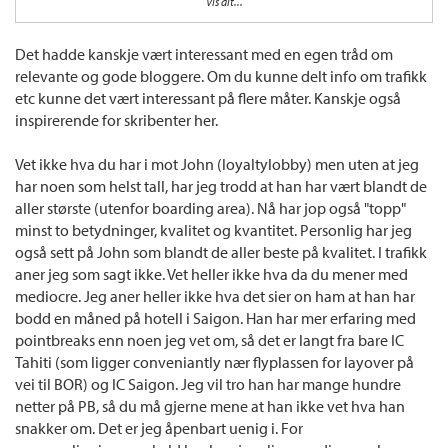
Vis alt...
feil. Det er fakta at de to siste Pointbreaks er mye dårligere enn på lenge og verre
kommer det til å bli. Mer her i siste delen av denne artikkelen:
Det hadde kanskje vært interessant med en egen tråd om
http://boardingarea.com/viewfromthe...hotels-will-require-points-redeem-free-
relevante og gode bloggere. Om du kunne delt info om trafikk
night/
etc kunne det vært interessant på flere måter. Kanskje også
inspirerende for skribenter her.
Vet ikke hva du har i mot John (loyaltylobby) men uten at jeg
har noen som helst tall, har jeg trodd at han har vært blandt de
aller største (utenfor boarding area). Nå har jop også "topp"
minst to betydninger, kvalitet og kvantitet. Personlig har jeg
også sett på John som blandt de aller beste på kvalitet. I trafikk
aner jeg som sagt ikke. Vet heller ikke hva da du mener med
mediocre. Jeg aner heller ikke hva det sier on ham at han har
bodd en måned på hotell i Saigon. Han har mer erfaring med
pointbreaks enn noen jeg vet om, så det er langt fra bare IC
Tahiti (som ligger conveniantly nær flyplassen for layover på
vei til BOR) og IC Saigon. Jeg vil tro han har mange hundre
netter på PB, så du må gjerne mene at han ikke vet hva han
snakker om. Det er jeg åpenbart uenig i. For