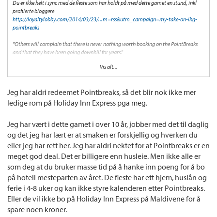
Du er ikke helt i sync med de fleste som har holdt på med dette gamet en stund, inkl
profilerte bloggere
http://loyaltylobby.com/2014/03/23/...m=rss&utm_campaign=my-take-on-ihg-
pointbreaks
"Others will complain that there is never nothing worth booking on the PointBreaks
and that they have been going downhill for years."
Vis alt...
Det er bare bra for oss som virkelig nyter det, så blir det flere ledige rom
Jeg har aldri redeemet Pointbreaks, så det blir nok ikke mer
ledige rom på Holiday Inn Express pga meg.
Jeg har vært i dette gamet i over 10 år, jobber med det til daglig
og det jeg har lært er at smaken er forskjellig og hverken du
eller jeg har rett her. Jeg har aldri nektet for at Pointbreaks er en
meget god deal. Det er billigere enn husleie. Men ikke alle er
som deg at du bruker masse tid på å hanke inn poeng for å bo
på hotell mesteparten av året. De fleste har ett hjem, huslån og
ferie i 4-8 uker og kan ikke styre kalenderen etter Pointbreaks.
Eller de vil ikke bo på Holiday Inn Express på Maldivene for å
spare noen kroner.