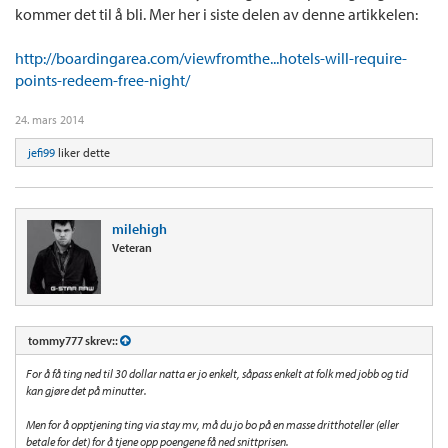
kommer det til å bli. Mer her i siste delen av denne artikkelen:
http://boardingarea.com/viewfromthe...hotels-will-require-
points-redeem-free-night/
24. mars 2014
jefi99
liker dette
milehigh
Veteran
tommy777 skrev::
For å få ting ned til 30 dollar natta er jo enkelt, såpass enkelt at folk med jobb og tid
kan gjøre det på minutter.
Men for å opptjening ting via stay mv, må du jo bo på en masse dritthoteller (eller
betale for det) for å tjene opp poengene få ned snittprisen.