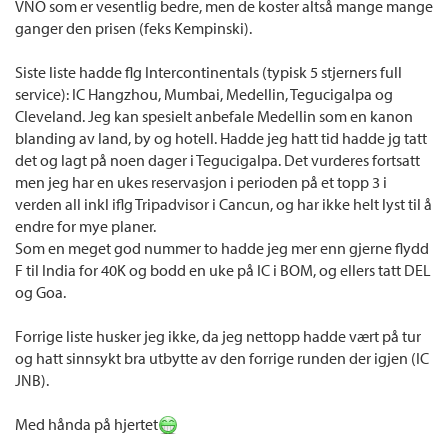
VNO som er vesentlig bedre, men de koster altså mange mange
ganger den prisen (feks Kempinski).
Siste liste hadde flg Intercontinentals (typisk 5 stjerners full
service): IC Hangzhou, Mumbai, Medellin, Tegucigalpa og
Cleveland. Jeg kan spesielt anbefale Medellin som en kanon
blanding av land, by og hotell. Hadde jeg hatt tid hadde jg tatt
det og lagt på noen dager i Tegucigalpa. Det vurderes fortsatt
men jeg har en ukes reservasjon i perioden på et topp 3 i
verden all inkl iflg Tripadvisor i Cancun, og har ikke helt lyst til å
endre for mye planer.
Som en meget god nummer to hadde jeg mer enn gjerne flydd
F til India for 40K og bodd en uke på IC i BOM, og ellers tatt DEL
og Goa.
Forrige liste husker jeg ikke, da jeg nettopp hadde vært på tur
og hatt sinnsykt bra utbytte av den forrige runden der igjen (IC
JNB).
Med hånda på hjertet