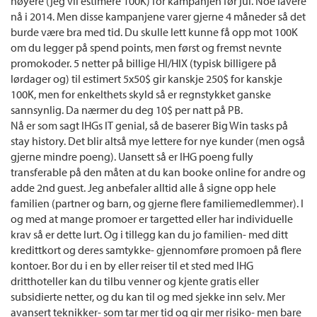
høyere (jeg vil estimere 100K) for kampanjen før jul. Noe lavere
nå i 2014. Men disse kampanjene varer gjerne 4 måneder så det
burde være bra med tid. Du skulle lett kunne få opp mot 100K
om du legger på spend points, men først og fremst nevnte
promokoder. 5 netter på billige HI/HIX (typisk billigere på
lørdager og) til estimert 5x50$ gir kanskje 250$ for kanskje
100K, men for enkelthets skyld så er regnstykket ganske
sannsynlig. Da nærmer du deg 10$ per natt på PB.
Nå er som sagt IHGs IT genial, så de baserer Big Win tasks på
stay history. Det blir altså mye lettere for nye kunder (men også
gjerne mindre poeng). Uansett så er IHG poeng fully
transferable på den måten at du kan booke online for andre og
adde 2nd guest. Jeg anbefaler alltid alle å signe opp hele
familien (partner og barn, og gjerne flere familiemedlemmer). I
og med at mange promoer er targetted eller har individuelle
krav så er dette lurt. Og i tillegg kan du jo familien- med ditt
kredittkort og deres samtykke- gjennomføre promoen på flere
kontoer. Bor du i en by eller reiser til et sted med IHG
dritthoteller kan du tilbu venner og kjente gratis eller
subsidierte netter, og du kan til og med sjekke inn selv. Mer
avansert teknikker- som tar mer tid og gir mer risiko- men bare