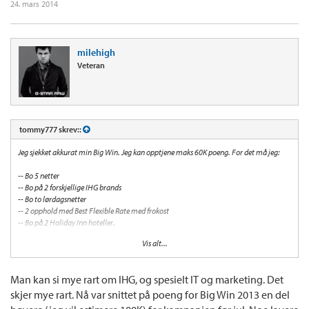
24. mars 2014
milehigh
Veteran
tommy777 skrev::
Jeg sjekket akkurat min Big Win. Jeg kan opptjene maks 60K poeng. For det må jeg:
-- Bo 5 netter
-- Bo på 2 forskjellige IHG brands
-- Bo to lørdagsnetter
-- 2 opphold med Best Flexible Rate med frokost
-- Bo på 2 Holiday Inn hoteller.
Vis alt...
Gjennomfør alle og du tjener 30K poeng som premie i tillegg til totalt 30K poeng
fordelt på alle oppgavene over.
Man kan si mye rart om IHG, og spesielt IT og marketing. Det
skjer mye rart. Nå var snittet på poeng for Big Win 2013 en del