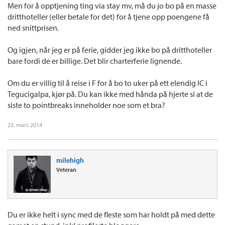
Men for å opptjening ting via stay mv, må du jo bo på en masse
dritthoteller (eller betale for det) for å tjene opp poengene få
ned snittprisen.
Og igjen, når jeg er på ferie, gidder jeg ikke bo på dritthoteller
bare fordi de er billige. Det blir charterferie lignende.
Om du er villig til å reise i F for å bo to uker på ett elendig IC i
Tegucigalpa, kjør på. Du kan ikke med hånda på hjerte si at de
siste to pointbreaks inneholder noe som et bra?
23. mars 2014
milehigh
Veteran
Du er ikke helt i sync med de fleste som har holdt på med dette