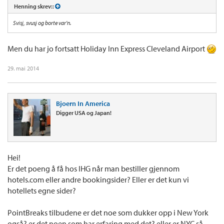
Henning skrev::
Svisj, svusj og borte var'n.
Men du har jo fortsatt Holiday Inn Express Cleveland Airport
29. mai 2014
Bjoern In America
Digger USA og Japan!
Hei!
Er det poeng å få hos IHG når man bestiller gjennom
hotels.com eller andre bookingsider? Eller er det kun vi
hotellets egne sider?
PointBreaks tilbudene er det noe som dukker opp i New York
også? er det noen som har erfaring med det? eller er NYC så