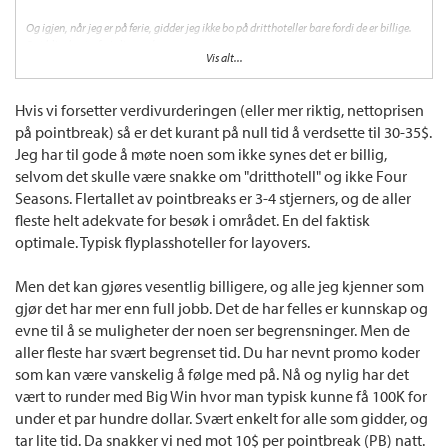
Og igjen, når jeg er på ferie, gidder jeg ikke bo på dritthoteller bare fordi de er billige.
Det blir charterferie lignende.
Vis alt...
Om du er villig til å reise i F for å bo to uker på ett elendig IC i Tegucigalpa, kjør på. Du
kan ikke med hånda på hjerte si at de siste to pointbreaks inneholder noe som et bra?
Hvis vi forsetter verdivurderingen (eller mer riktig, nettoprisen
på pointbreak) så er det kurant på null tid å verdsette til 30-35$.
Jeg har til gode å møte noen som ikke synes det er billig,
selvom det skulle være snakke om "dritthotell" og ikke Four
Seasons. Flertallet av pointbreaks er 3-4 stjerners, og de aller
fleste helt adekvate for besøk i området. En del faktisk
optimale. Typisk flyplasshoteller for layovers.
Men det kan gjøres vesentlig billigere, og alle jeg kjenner som
gjør det har mer enn full jobb. Det de har felles er kunnskap og
evne til å se muligheter der noen ser begrensninger. Men de
aller fleste har svært begrenset tid. Du har nevnt promo koder
som kan være vanskelig å følge med på. Nå og nylig har det
vært to runder med Big Win hvor man typisk kunne få 100K for
under et par hundre dollar. Svært enkelt for alle som gidder, og
tar lite tid. Da snakker vi ned mot 10$ per pointbreak (PB) natt.