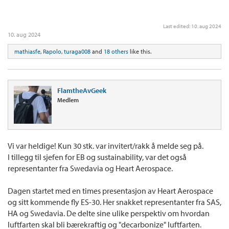
Last edited:
10. aug 2024
10. aug 2024
mathiasfe
,
Rapolo
,
turaga008
and
18 others
like this.
FlamtheAvGeek
Medlem
Vi var heldige! Kun 30 stk. var invitert/rakk å melde seg på.
I tillegg til sjefen for EB og sustainability, var det også
representanter fra Swedavia og Heart Aerospace.
Dagen startet med en times presentasjon av Heart Aerospace
og sitt kommende fly ES-30. Her snakket representanter fra SAS,
HA og Swedavia. De delte sine ulike perspektiv om hvordan
luftfarten skal bli bærekraftig og "decarbonize" luftfarten.