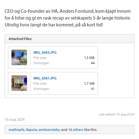
CEO og Co-founder av HA, Anders Forslund, kom kjapt innom
for å hilse og gi en rask recap av selskapets 5-år lange historie.
Utrolig hvor langt de har kommet, på så kort tid!
Attached Files:
IMG_6563.JPG
File size:
1.3 MB
Visninger:
44
IMG_6561.JPG
File size:
1.7 MB
Visninger:
41
Last edited:
10. aug 2024
10. aug 2024
mathiasfe
,
Rapolo
,
emilsonsteby
and
16 others
like this.