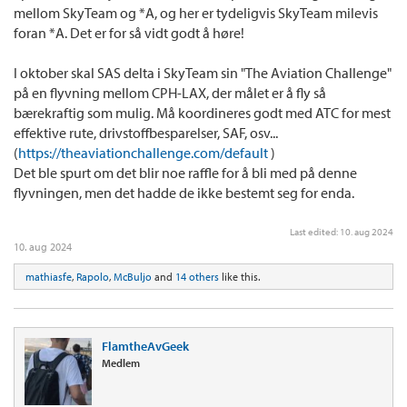
mellom SkyTeam og *A, og her er tydeligvis SkyTeam milevis
foran *A. Det er for så vidt godt å høre!
I oktober skal SAS delta i SkyTeam sin "The Aviation Challenge"
på en flyvning mellom CPH-LAX, der målet er å fly så
bærekraftig som mulig. Må koordineres godt med ATC for mest
effektive rute, drivstoffbesparelser, SAF, osv...
(
https://theaviationchallenge.com/default
)
Det ble spurt om det blir noe raffle for å bli med på denne
flyvningen, men det hadde de ikke bestemt seg for enda.
Last edited:
10. aug 2024
10. aug 2024
mathiasfe
,
Rapolo
,
McBuljo
and
14 others
like this.
FlamtheAvGeek
Medlem