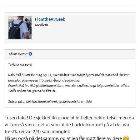
FlamtheAvGeek
Medlem
afirm skrev::
Takk for rapport!
Rakk å få billett for meg og +1, men måtte med tungt hjarte melde avbod då det var
umogleg å kome seg tilbake til Ålesund same dag.
Prøvde å få lov til å gi billettane vidare, men det skulle strengt følge ventelista - ellers
skulle nokon her gjerne ha fått dei.
Satsar på at det kan kome fleire liknande events i framtida.
Tusen takk! De sjekket ikke noe billett eller bekreftelse, men da
vi kom så virket det ut som at de hadde kontroll på at det var
tre stk. (vi var 2/3) som manglet.
Håper også på det samme, og at jeg får møtt flere av dere