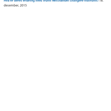
Hva er deres erfaring med Trumf Netthandel (tidligere ViaTrumf)
18.
desember, 2015