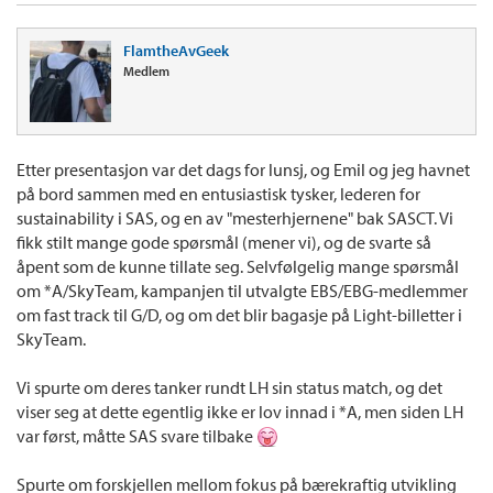
FlamtheAvGeek
Medlem
Etter presentasjon var det dags for lunsj, og Emil og jeg havnet
på bord sammen med en entusiastisk tysker, lederen for
sustainability i SAS, og en av "mesterhjernene" bak SASCT. Vi
fikk stilt mange gode spørsmål (mener vi), og de svarte så
åpent som de kunne tillate seg. Selvfølgelig mange spørsmål
om *A/SkyTeam, kampanjen til utvalgte EBS/EBG-medlemmer
om fast track til G/D, og om det blir bagasje på Light-billetter i
SkyTeam.
Vi spurte om deres tanker rundt LH sin status match, og det
viser seg at dette egentlig ikke er lov innad i *A, men siden LH
var først, måtte SAS svare tilbake
Spurte om forskjellen mellom fokus på bærekraftig utvikling