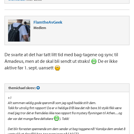
FlamtheAvGeek
Medlem
De svarte at det har tatt litt tid med bag-tagene og sync til
Amadeus, men at de skal bli sendt ut straks!
De er ikke
aktive før 1. sept. uansett
themichael skrev::
+1
Alt sammen veldig gode spørsmål som jeg også hadde stilt dem.
Takk for utrolig fint rapport! Da er vi heldige å få lese det når bare 30 stykk fikk være
med (jeg tror det er fremdeles ikke noe rapport fra mystery flyvningen til Athen....og
der var det mange flere deltakere
). Takk!
Det blir forresten spennende om dem sender ut bag taggene nå? Kanskje dem ønsket å
vente slik at dere fikk bag-tag premieren på SASCT?