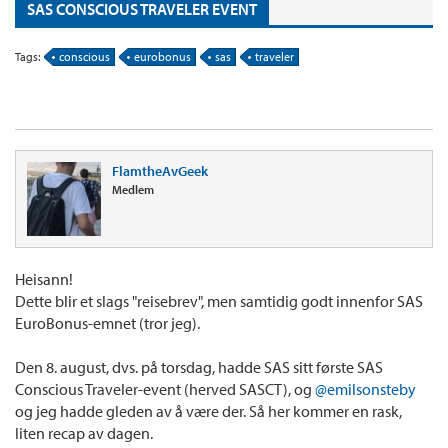
SAS CONSCIOUS TRAVELER EVENT
Tags:
conscious
eurobonus
sas
traveler
FlamtheAvGeek
Medlem
Heisann!
Dette blir et slags "reisebrev", men samtidig godt innenfor SAS
EuroBonus-emnet (tror jeg).
Den 8. august, dvs. på torsdag, hadde SAS sitt første SAS
Conscious Traveler-event (herved SASCT), og
@emilsonsteby
og jeg hadde gleden av å være der. Så her kommer en rask,
liten recap av dagen.