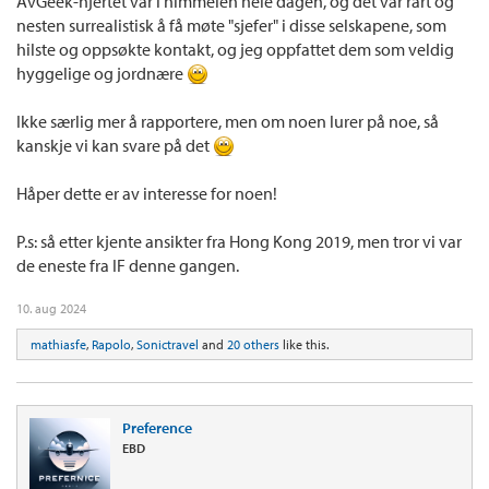
AvGeek-hjertet var i himmelen hele dagen, og det var rart og
nesten surrealistisk å få møte "sjefer" i disse selskapene, som
hilste og oppsøkte kontakt, og jeg oppfattet dem som veldig
hyggelige og jordnære
Ikke særlig mer å rapportere, men om noen lurer på noe, så
kanskje vi kan svare på det
Håper dette er av interesse for noen!
P.s: så etter kjente ansikter fra Hong Kong 2019, men tror vi var
de eneste fra IF denne gangen.
10. aug 2024
mathiasfe
,
Rapolo
,
Sonictravel
and
20 others
like this.
Preference
EBD