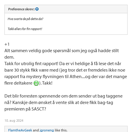
Preference skrev::
Hva svarte de på dette da?
Takk ellers for fin rapport!
+1
Alt sammen veldig gode spørsmål som jeg også hadde stilt
dem.
Takk for utrolig fint rapport! Da er vi heldige å få lese det når
bare 30 stykk fikk være med (jeg tror det er fremdeles ikke noe
rapport fra mystery flyvningen til Athen....og der var det mange
flere deltakere
). Takk!
Det blir forresten spennende om dem sender ut bag taggene
nå? Kanskje dem ønsket å vente slik at dere fikk bag-tag
premieren på SASCT?
10. aug 2024
FlamtheAvGeek
and
jgroneng
like this.