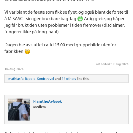
Vi var blant de første som fikk se flyet, og også blant de første til
å få SASCT sin gjenbrukbare bag-tag
Artig greie, og håper
jeg får brukt den uten problemer i tiden fremover (disclaimer:
fungerer ikke på long-haul).
Dagen ble avsluttet ca. kl 15.00 med gruppebilde utenfor
fabrikken
Last edited:
10. aug 2024
10. aug 2024
mathiasfe
,
Rapolo
,
Sonictravel
and
14 others
like this.
FlamtheAvGeek
Medlem