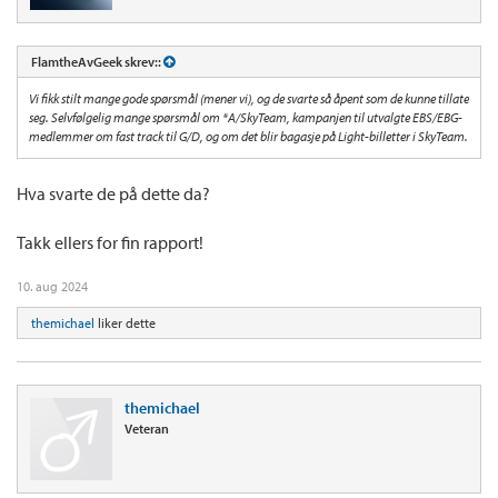
FlamtheAvGeek skrev::
Vi fikk stilt mange gode spørsmål (mener vi), og de svarte så åpent som de kunne tillate
seg. Selvfølgelig mange spørsmål om *A/SkyTeam, kampanjen til utvalgte EBS/EBG-
medlemmer om fast track til G/D, og om det blir bagasje på Light-billetter i SkyTeam.
Hva svarte de på dette da?
Takk ellers for fin rapport!
10. aug 2024
themichael
liker dette
themichael
Veteran