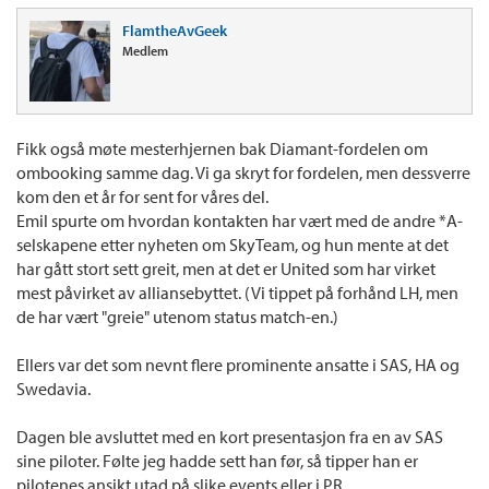
FlamtheAvGeek
Medlem
Fikk også møte mesterhjernen bak Diamant-fordelen om
ombooking samme dag. Vi ga skryt for fordelen, men dessverre
kom den et år for sent for våres del.
Emil spurte om hvordan kontakten har vært med de andre *A-
selskapene etter nyheten om SkyTeam, og hun mente at det
har gått stort sett greit, men at det er United som har virket
mest påvirket av alliansebyttet. (Vi tippet på forhånd LH, men
de har vært "greie" utenom status match-en.)
Ellers var det som nevnt flere prominente ansatte i SAS, HA og
Swedavia.
Dagen ble avsluttet med en kort presentasjon fra en av SAS
sine piloter. Følte jeg hadde sett han før, så tipper han er
pilotenes ansikt utad på slike events eller i PR.