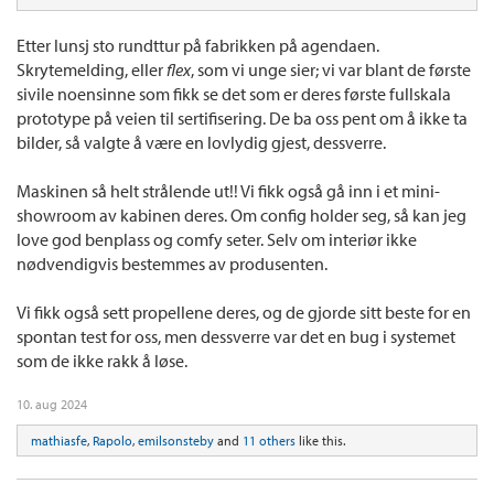
Etter lunsj sto rundttur på fabrikken på agendaen.
Skrytemelding, eller
flex
, som vi unge sier; vi var blant de første
sivile noensinne som fikk se det som er deres første fullskala
prototype på veien til sertifisering. De ba oss pent om å ikke ta
bilder, så valgte å være en lovlydig gjest, dessverre.
Maskinen så helt strålende ut!! Vi fikk også gå inn i et mini-
showroom av kabinen deres. Om config holder seg, så kan jeg
love god benplass og comfy seter. Selv om interiør ikke
nødvendigvis bestemmes av produsenten.
Vi fikk også sett propellene deres, og de gjorde sitt beste for en
spontan test for oss, men dessverre var det en bug i systemet
som de ikke rakk å løse.
10. aug 2024
mathiasfe
,
Rapolo
,
emilsonsteby
and
11 others
like this.