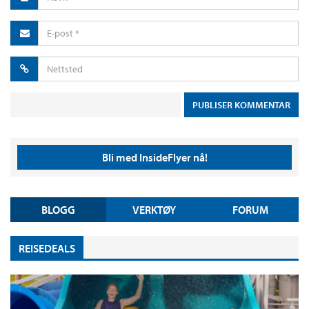
Bli med InsideFlyer nå!
BLOGG
VERKTØY
FORUM
REISEDEALS