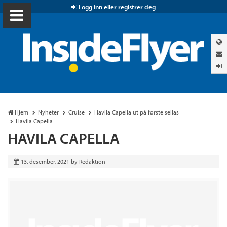
Logg inn eller registrer deg
Hjem
Nyheter
Cruise
Havila Capella ut på første seilas
Havila Capella
HAVILA CAPELLA
13. desember, 2021
by
Redaktion