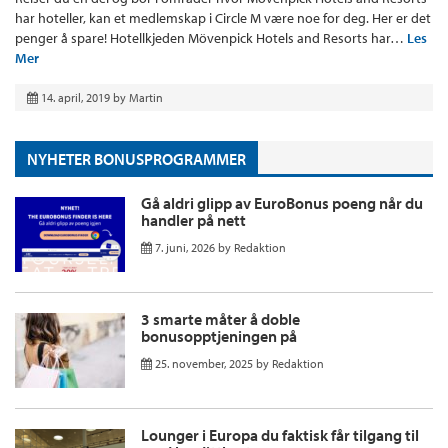
har hoteller, kan et medlemskap i Circle M være noe for deg. Her er det
penger å spare! Hotellkjeden Mövenpick Hotels and Resorts har…
Les
Mer
14. april, 2019
by
Martin
NYHETER BONUSPROGRAMMER
Gå aldri glipp av EuroBonus poeng når du
handler på nett
7. juni, 2026
by
Redaktion
3 smarte måter å doble
bonusopptjeningen på
25. november, 2025
by
Redaktion
Lounger i Europa du faktisk får tilgang til