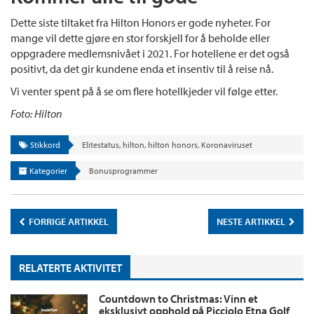
Dette siste tiltaket fra Hilton Honors er gode nyheter. For
mange vil dette gjøre en stor forskjell for å beholde eller
oppgradere medlemsnivået i 2021. For hotellene er det også
positivt, da det gir kundene enda et insentiv til å reise nå.
Vi venter spent på å se om flere hotellkjeder vil følge etter.
Foto: Hilton
Stikkord
Elitestatus
,
hilton
,
hilton honors
,
Koronaviruset
Kategorier
Bonusprogrammer
FORRIGE ARTIKKEL
NESTE ARTIKKEL
RELATERTE AKTIVITET
Countdown to Christmas: Vinn et
eksklusivt opphold på Picciolo Etna Golf