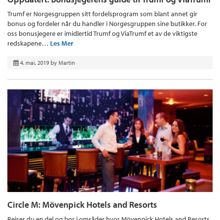
Trumf er Norgesgruppen sitt fordelsprogram som blant annet gir
bonus og fordeler når du handler i Norgesgruppen sine butikker. For
oss bonusjegere er imidlertid Trumf og ViaTrumf et av de viktigste
redskapene…
Les Mer
4. mai, 2019
by
Martin
Circle M: Mövenpick Hotels and Resorts
Reiser du en del og bor i områder hvor Mövenpick Hotels and Resorts