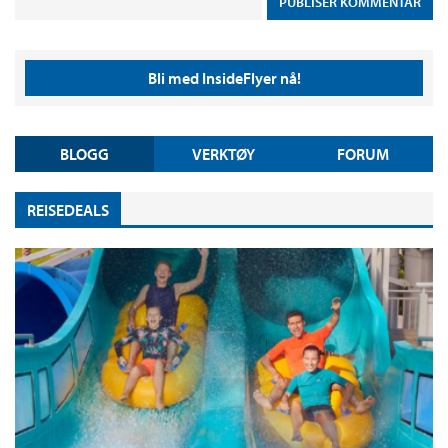
Bli med InsideFlyer nå!
BLOGG
VERKTØY
FORUM
REISEDEALS