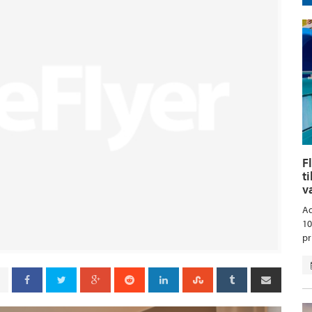
F
t
v
Aq
10
pr