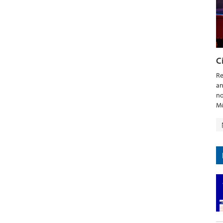
C
Re
an
no
Mö