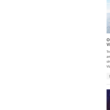
O
V
Tr
an
si
Vi