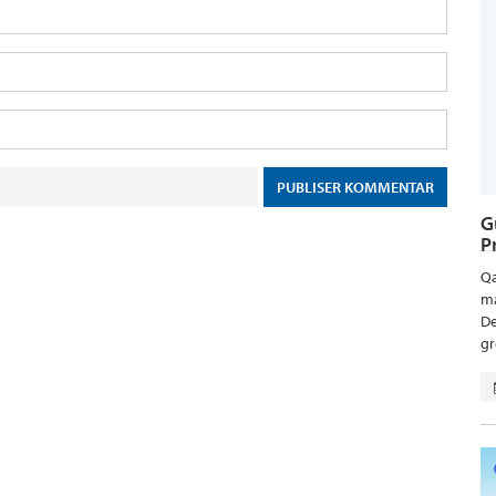
G
P
Qa
ma
De
gr