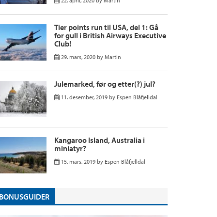
22. april, 2020
by
Martin
Tier points run til USA, del 1: Gå
for gull i British Airways Executive
Club!
29. mars, 2020
by
Martin
Julemarked, før og etter(?) jul?
11. desember, 2019
by
Espen Blåfjelldal
Kangaroo Island, Australia i
miniatyr?
15. mars, 2019
by
Espen Blåfjelldal
BONUSGUIDER