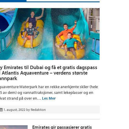
ly Emirates til Dubai og få et gratis dagspass
il Atlantis Aquaventure – verdens største
annpark
uaventure Waterpark har en rekke anerkjente sklier (hele
5 av dem) og vannattraksjoner, samt lekeplasser og en
ivat strand på over en…
Les Mer
1. august, 2022
by
Redaktion
Emirates gir passasjerer gratis