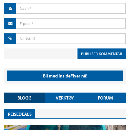
Bli med InsideFlyer nå!
BLOGG
VERKTØY
FORUM
REISEDEALS