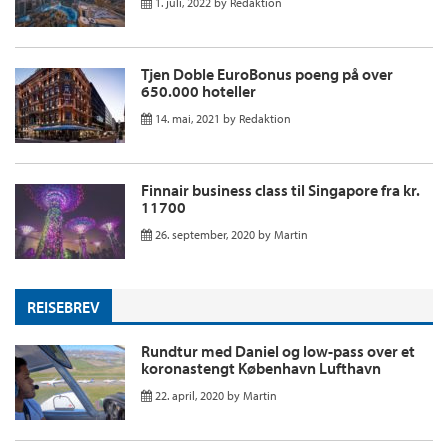
1. juli, 2022
by
Redaktion
Tjen Doble EuroBonus poeng på over
650.000 hoteller
14. mai, 2021
by
Redaktion
Finnair business class til Singapore fra kr.
11700
26. september, 2020
by
Martin
REISEBREV
Rundtur med Daniel og low-pass over et
koronastengt København Lufthavn
22. april, 2020
by
Martin