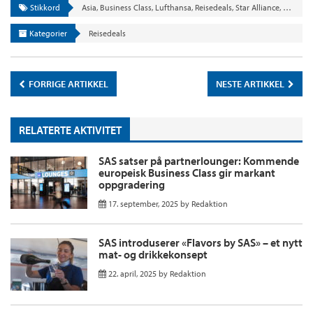
Stikkord
Asia
,
Business Class
,
Lufthansa
,
Reisedeals
,
Star Alliance
,
Swiss
Kategorier
Reisedeals
FORRIGE ARTIKKEL
NESTE ARTIKKEL
RELATERTE AKTIVITET
SAS satser på partnerlounger: Kommende
europeisk Business Class gir markant
oppgradering
17. september, 2025
by
Redaktion
SAS introduserer «Flavors by SAS» – et nytt
mat- og drikkekonsept
22. april, 2025
by
Redaktion