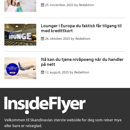
25. november, 2025
by
Redaktion
Lounger i Europa du faktisk får tilgang til
med kredittkort
26. oktober, 2025
by
Redaktion
Nå kan du tjene nivåpoeng når du handler
på nett
12. august, 2025
by
Redaktion
Velkommen til Skandinavias største webside for deg som reiser mye
eller bare er reiseglad.