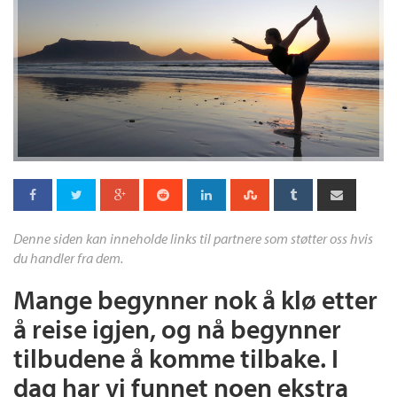
Denne siden kan inneholde links til partnere som støtter oss hvis
du handler fra dem.
Mange begynner nok å klø etter
å reise igjen, og nå begynner
tilbudene å komme tilbake. I
dag har vi funnet noen ekstra