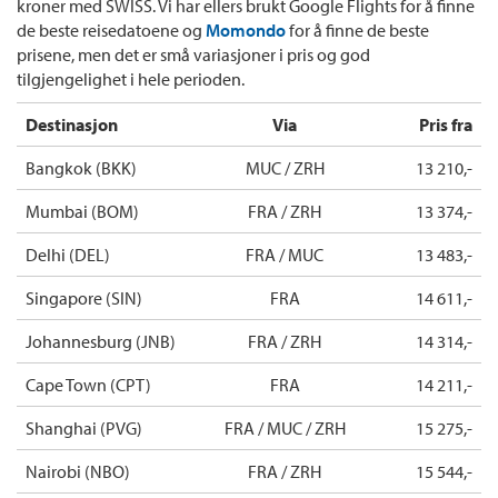
kroner med SWISS. Vi har ellers brukt Google Flights for å finne
de beste reisedatoene og
Momondo
for å finne de beste
prisene, men det er små variasjoner i pris og god
tilgjengelighet i hele perioden.
Destinasjon
Via
Pris fra
Bangkok (BKK)
MUC / ZRH
13 210,-
Mumbai (BOM)
FRA / ZRH
13 374,-
Delhi (DEL)
FRA / MUC
13 483,-
Singapore (SIN)
FRA
14 611,-
Johannesburg (JNB)
FRA / ZRH
14 314,-
Cape Town (CPT)
FRA
14 211,-
Shanghai (PVG)
FRA / MUC / ZRH
15 275,-
Nairobi (NBO)
FRA / ZRH
15 544,-