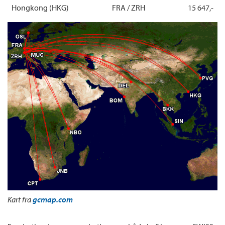
Hongkong (HKG)
FRA / ZRH
15 647,-
Kart fra
gcmap.com