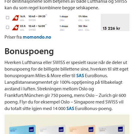
For destinasjonene som betjenes av både Lufthansa og SWISS
kan du som regel kombinere begge selskapene.
Priser fra
momondo.no
Bonuspoeng
Hverken Lufthansa eller SWISS er spesielt rause når de deler ut
bonuspoeng for de billigste billettene sine, hverken til sitt eget
bonusprogram Miles & More eller til
SAS
EuroBonus.
Langdistansesegmentet gir 100% opptjening på tilbakelagt
avstand i luften. Strekningen mellom Oslo og
Frankfurt/München gir 750 poeng, mens Oslo – Zurich gir 600
poeng. Flyr du for eksempel Oslo – Singapore med SWISS vil
du totalt sitte igjen med 14 000
SAS
EuroBonus-poeng.