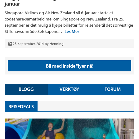
januar
Singapore Airlines og Air New Zealand vil 6. januar starte et
codeshare-samarbeid mellom Singapore og New Zealand. Fra 25.
september er det mulig å kjøpe billetter for reisende til det sørvestlige
Stillehavsområde.Selskapene,…
Les Mer
25. september, 2014
by
Henning
Bli med InsideFlyer nå!
BLOGG
VERKTØY
FORUM
REISEDEALS