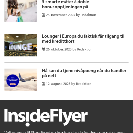
3 smarte måter å doble
bonusopptjeningen på
25. november, 2025
by
Redaktion
Lounger i Europa du faktisk får tilgang til
med kredittkort
26. oktober, 2025
by
Redaktion
Nå kan du tjene nivåpoeng når du handler
på nett
12. august, 2025
by
Redaktion
Velkommen til Skandinavias største webside for deg som reiser mye