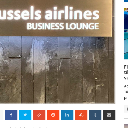
F
t
v
Aq
10
pr