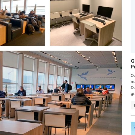
G
P
Qa
ma
De
gr