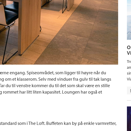
O
V
Tr
an
knærne engang. Spiseområdet, som ligger til høyre når du
si
g om et klasserom. Selv med vinduer fra gulv til tak langs
Vi
 du til venstre kommer du til det som skal være en stille
g rommet har litt liten kapasitet. Loungen har også et
tandard som i The Loft. Buffeten kan by på enkle varmretter,