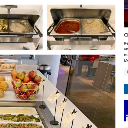
C
Re
an
no
Mö