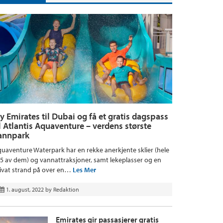
ly Emirates til Dubai og få et gratis dagspass
il Atlantis Aquaventure – verdens største
annpark
uaventure Waterpark har en rekke anerkjente sklier (hele
5 av dem) og vannattraksjoner, samt lekeplasser og en
ivat strand på over en…
Les Mer
1. august, 2022
by
Redaktion
Emirates gir passasjerer gratis