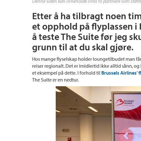
Denne siden kan inneholde links til partnere som støtte
Etter å ha tilbragt noen tim
et opphold på flyplassen i 
å teste The Suite før jeg sk
grunn til at du skal gjøre.
Hos mange flyselskap holder loungetilbudet man får
reiser regionalt. Det er imidlertid ikke alltid sånn,
et eksempel på dette. I forhold til
Brussels Airlines’ 
The Suite er en nedtur.