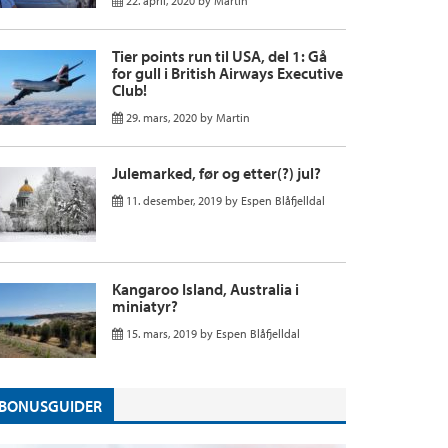
22. april, 2020
by
Martin
Tier points run til USA, del 1: Gå
for gull i British Airways Executive
Club!
29. mars, 2020
by
Martin
Julemarked, før og etter(?) jul?
11. desember, 2019
by
Espen Blåfjelldal
Kangaroo Island, Australia i
miniatyr?
15. mars, 2019
by
Espen Blåfjelldal
BONUSGUIDER