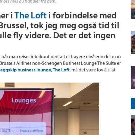
r oss hvis du handler fra dem.
er i
The Loft
i forbindelse med
Brussel, tok jeg meg også tid til
ulle fly videre. Det er det ingen
 når man reiser interkontinentalt et høyere nivå enn det man
 og Brussels Airlines non-Schengen Business Lounge The Suite er
flaggskip business lounge, The Loft
, må det være lov å si at