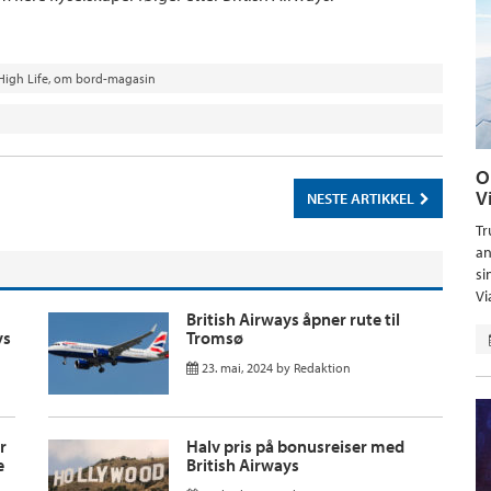
High Life
,
om bord-magasin
O
V
NESTE ARTIKKEL
Tr
an
si
Vi
British Airways åpner rute til
ys
Tromsø
23. mai, 2024
by
Redaktion
r
Halv pris på bonusreiser med
e
British Airways