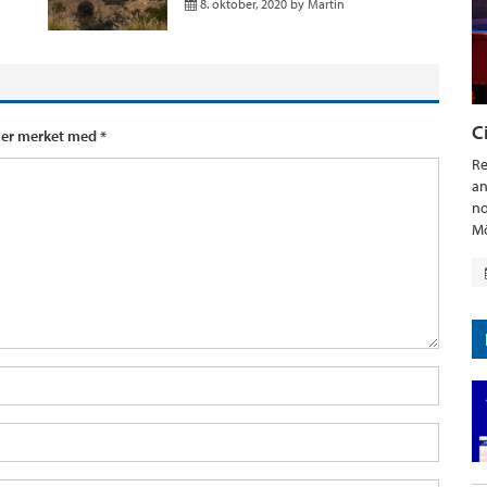
8. oktober, 2020
by
Martin
C
t er merket med
*
Re
an
no
Mö