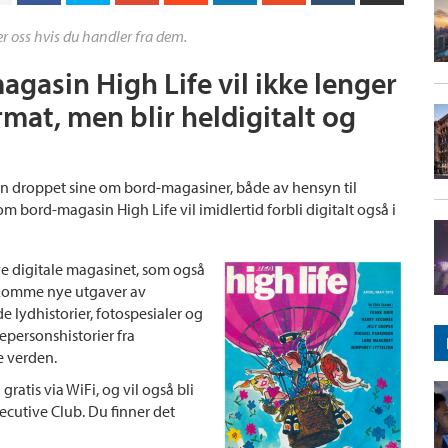
r oss hvis du handler fra dem.
gasin High Life vil ikke lenger
rmat, men blir heldigitalt og
n droppet sine om bord-magasiner, både av hensyn til
om bord-magasin High Life vil imidlertid forbli digitalt også i
nye digitale magasinet, som også
il komme nye utgaver av
 lydhistorier, fotospesialer og
epersonshistorier fra
e verden.
atis via WiFi, og vil også bli
ecutive Club. Du finner det