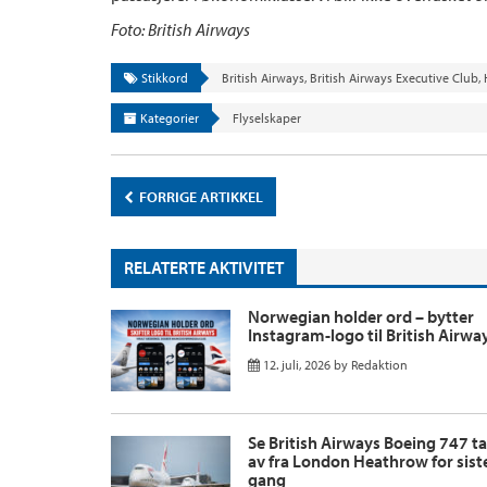
Foto: British Airways
Stikkord
British Airways
,
British Airways Executive Club
,
Kategorier
Flyselskaper
FORRIGE ARTIKKEL
RELATERTE AKTIVITET
Norwegian holder ord – bytter
Instagram-logo til British Airwa
12. juli, 2026
by
Redaktion
Se British Airways Boeing 747 ta
av fra London Heathrow for sist
gang