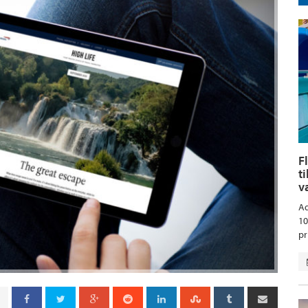
F
t
v
Aq
10
pr