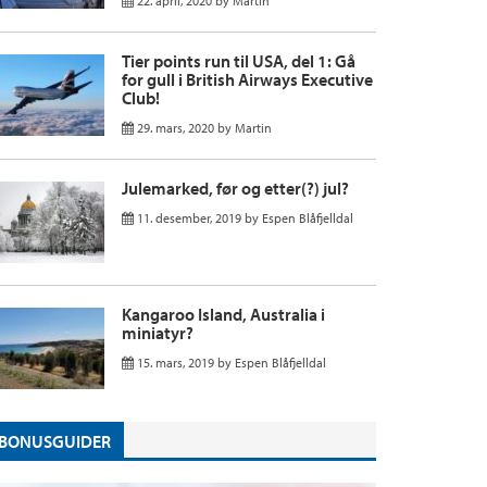
22. april, 2020
by
Martin
Tier points run til USA, del 1: Gå
for gull i British Airways Executive
Club!
29. mars, 2020
by
Martin
Julemarked, før og etter(?) jul?
11. desember, 2019
by
Espen Blåfjelldal
Kangaroo Island, Australia i
miniatyr?
15. mars, 2019
by
Espen Blåfjelldal
BONUSGUIDER