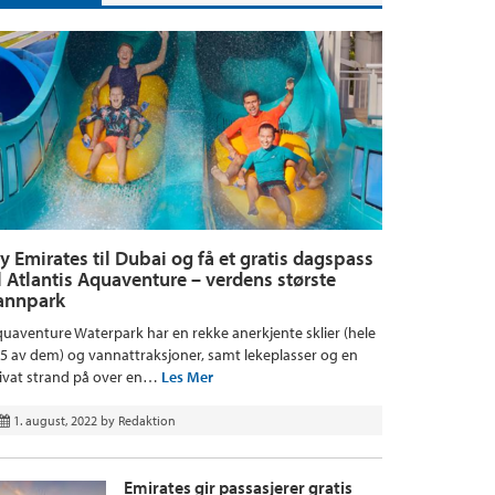
ly Emirates til Dubai og få et gratis dagspass
il Atlantis Aquaventure – verdens største
annpark
uaventure Waterpark har en rekke anerkjente sklier (hele
5 av dem) og vannattraksjoner, samt lekeplasser og en
ivat strand på over en…
Les Mer
1. august, 2022
by
Redaktion
Emirates gir passasjerer gratis