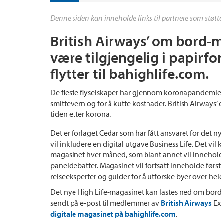
Denne siden kan inneholde links til partnere som støtte
British Airways’ om bord-ma
være tilgjengelig i papirfo
flytter til bahighlife.com.
De fleste flyselskaper har gjennom koronapandemie
smittevern og for å kutte kostnader. British Airways’ 
tiden etter korona.
Det er forlaget Cedar som har fått ansvaret for det 
vil inkludere en digital utgave Business Life. Det v
magasinet hver måned, som blant annet vil inneholde
paneldebatter. Magasinet vil fortsatt inneholde først
reiseeksperter og guider for å utforske byer over hel
Det nye High Life-magasinet kan lastes ned om bord gr
sendt på e-post til medlemmer av
British Airways
Ex
digitale magasinet på bahighlife.com
.