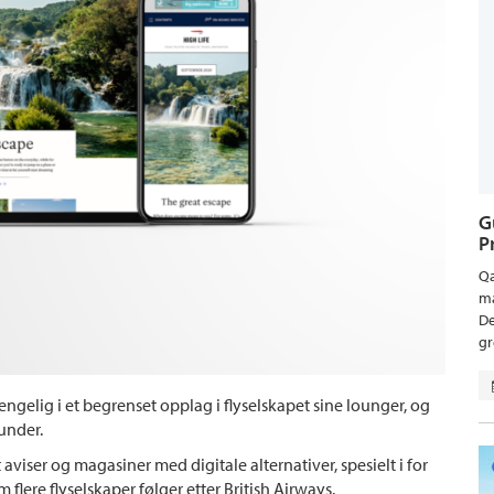
G
P
Qa
ma
De
gr
engelig i et begrenset opplag i flyselskapet sine lounger, og
kunder.
 aviser og magasiner med digitale alternativer, spesielt i for
 flere flyselskaper følger etter British Airways.