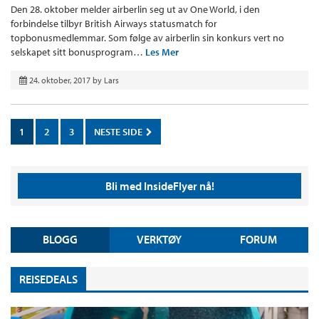
Den 28. oktober melder airberlin seg ut av One World, i den
forbindelse tilbyr British Airways statusmatch for
topbonusmedlemmar. Som følge av airberlin sin konkurs vert no
selskapet sitt bonusprogram…
Les Mer
24. oktober, 2017
by
Lars
1
2
3
NESTE SIDE
Bli med InsideFlyer nå!
BLOGG
VERKTØY
FORUM
REISEDEALS