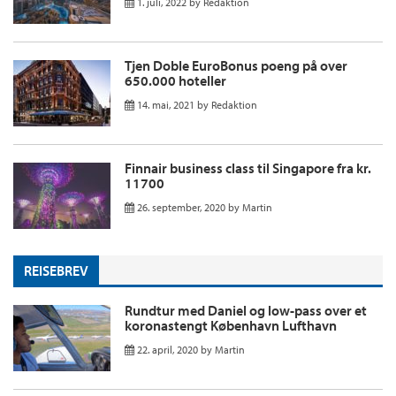
1. juli, 2022
by
Redaktion
Tjen Doble EuroBonus poeng på over
650.000 hoteller
14. mai, 2021
by
Redaktion
Finnair business class til Singapore fra kr.
11700
26. september, 2020
by
Martin
REISEBREV
Rundtur med Daniel og low-pass over et
koronastengt København Lufthavn
22. april, 2020
by
Martin