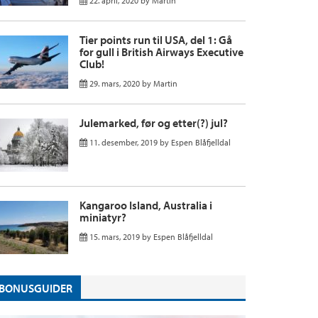
22. april, 2020
by
Martin
Tier points run til USA, del 1: Gå
for gull i British Airways Executive
Club!
29. mars, 2020
by
Martin
Julemarked, før og etter(?) jul?
11. desember, 2019
by
Espen Blåfjelldal
Kangaroo Island, Australia i
miniatyr?
15. mars, 2019
by
Espen Blåfjelldal
BONUSGUIDER