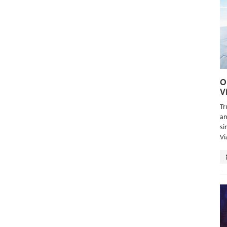
O
V
Tr
an
si
Vi