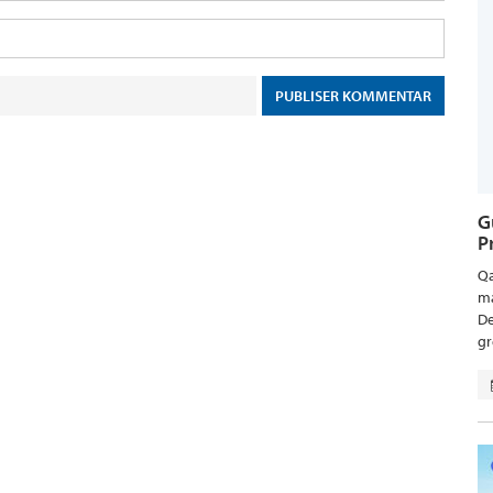
G
P
Qa
ma
De
gr