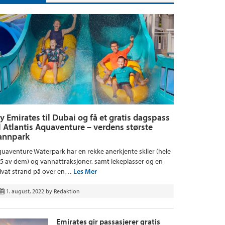
ly Emirates til Dubai og få et gratis dagspass
il Atlantis Aquaventure – verdens største
annpark
uaventure Waterpark har en rekke anerkjente sklier (hele
5 av dem) og vannattraksjoner, samt lekeplasser og en
ivat strand på over en…
Les Mer
1. august, 2022
by
Redaktion
Emirates gir passasjerer gratis