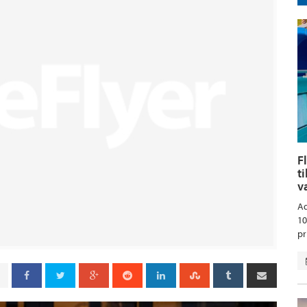
F
t
v
Aq
10
pr