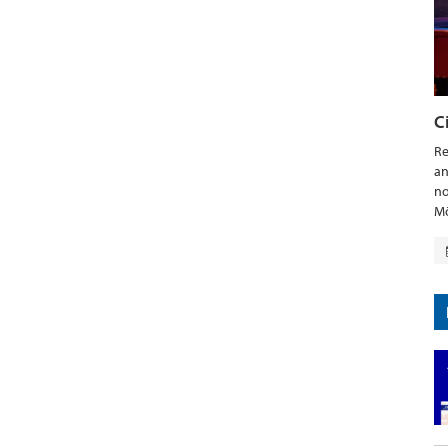
C
Re
an
no
Mö