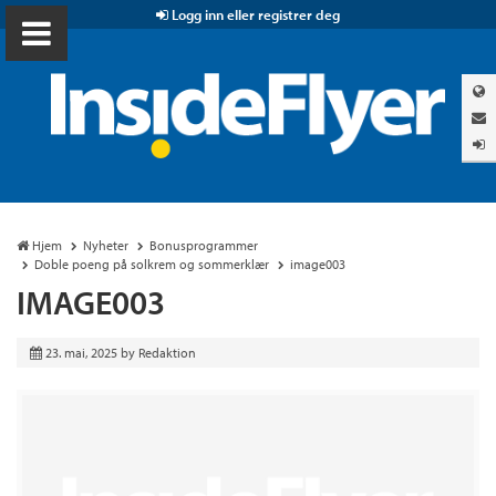
Logg inn eller registrer deg
Hjem
Nyheter
Bonusprogrammer
Doble poeng på solkrem og sommerklær
image003
IMAGE003
23. mai, 2025
by
Redaktion