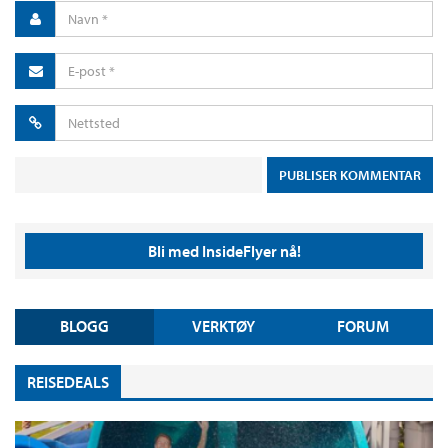
Bli med InsideFlyer nå!
BLOGG
VERKTØY
FORUM
REISEDEALS