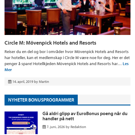
Circle M: Mövenpick Hotels and Resorts
Reiser du en del og bor i områder hvor Mövenpick Hotels and Resorts
har hoteller, kan et medlemskap i Circle M være noe for deg. Her er det
penger å spare! Hotellkjeden Mövenpick Hotels and Resorts har…
Les
Mer
14. april, 2019
by
Martin
NYHETER BONUSPROGRAMMER
Gå aldri glipp av EuroBonus poeng når du
handler på nett
7. juni, 2026
by
Redaktion