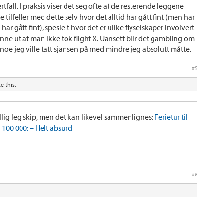
ertfall. I praksis viser det seg ofte at de resterende leggene
re tilfeller med dette selv hvor det alltid har gått fint (men har
ar gått fint), spesielt hvor det er ulike flyselskaper involvert
inne ut at man ikke tok flight X. Uansett blir det gambling om
e noe jeg ville tatt sjansen på med mindre jeg absolutt måtte.
#5
ke this.
villig leg skip, men det kan likevel sammenlignes:
Ferietur til
l 100 000: – Helt absurd
#6