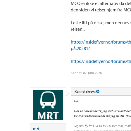
MCO er ikke et alternativ da de
den siden vi reiser hjem fra MC
Leste litt på disse, men der nevn
reisen...
https://insideflyer.no/forums/
på.20581/
https://insideflyer.no/forums/t
Kennet
,
02. juni 2026
Kennet skrev::
Hei,
Har en case på dette; jeg søkt litt rundt 
for mitt vedkommende slik jeg ser det. (Mu
Jeg skal fly fra OSL til MCO i sommer, mel
mrt
Siste leg (JFK - MCO) er med Delta og dagen