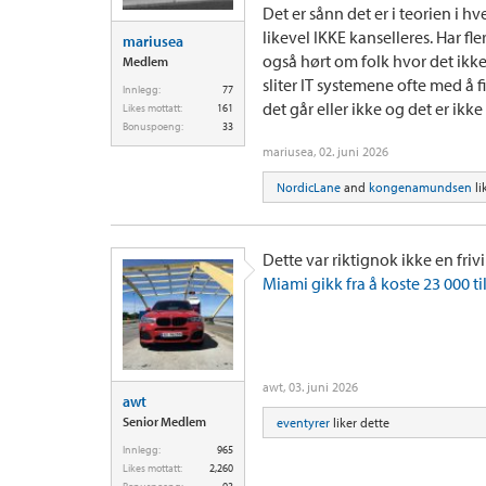
Det er sånn det er i teorien i hv
likevel IKKE kanselleres. Har fle
mariusea
også hørt om folk hvor det ikke h
Medlem
sliter IT systemene ofte med å f
Innlegg:
77
det går eller ikke og det er ikk
Likes mottatt:
161
Bonuspoeng:
33
mariusea
,
02. juni 2026
NordicLane
and
kongenamundsen
li
Dette var riktignok ikke en fri
Miami gikk fra å koste 23 000 ti
awt
,
03. juni 2026
awt
Senior Medlem
eventyrer
liker dette
Innlegg:
965
Likes mottatt:
2,260