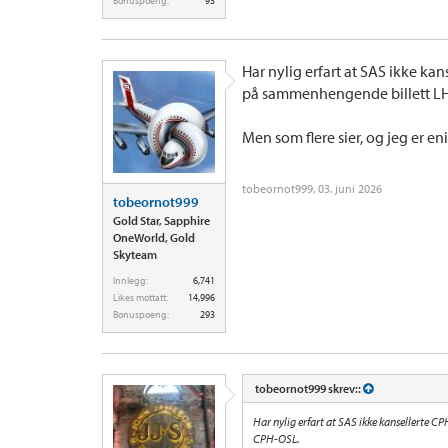
Bonuspoeng:
93
Har nylig erfart at SAS ikke ka
på sammenhengende billett L
Men som flere sier, og jeg er eni
tobeornot999
,
03. juni 2026
tobeornot999
Gold Star, Sapphire
OneWorld, Gold
Skyteam
Innlegg:
6,741
Likes mottatt:
14,996
Bonuspoeng:
293
tobeornot999 skrev::
Har nylig erfart at SAS ikke kansellerte
CPH-OSL.