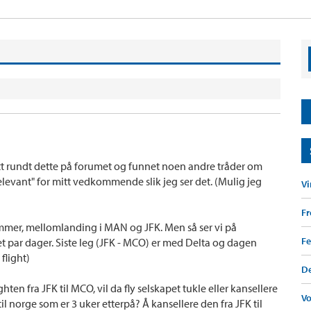
litt rundt dette på forumet og funnet noen andre tråder om
elevant" for mitt vedkommende slik jeg ser det. (Mulig jeg
Vi
F
sommer, mellomlanding i MAN og JFK. Men så ser vi på
Fe
 et par dager. Siste leg (JFK - MCO) er med Delta og dagen
flight)
De
hten fra JFK til MCO, vil da fly selskapet tukle eller kansellere
V
il norge som er 3 uker etterpå? Å kansellere den fra JFK til