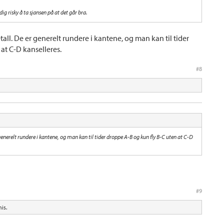
ldig risky å ta sjansen på at det går bra.
all. De er generelt rundere i kantene, og man kan til tider
at C-D kanselleres.
#8
generelt rundere i kantene, og man kan til tider droppe A-B og kun fly B-C uten at C-D
#9
his.