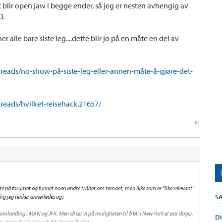
t blir open jaw i begge ender, så jeg er nesten avhengig av
O.
er alle bare siste leg....dette blir jo på en måte en del av
threads/no-show-på-siste-leg-eller-annen-måte-å-gjøre-det-
hreads/hvilket-reisehack.21657/
#1
dette på forumet og funnet noen andre tråder om temaet, men ikke som er "like relevant"
S
lig jeg tenker annerledes og)
lomlanding i MAN og JFK. Men så ser vi på muligheten til å bli i New York et par dager.
Di
 etterpå vi lander på JFK (feeder flight)