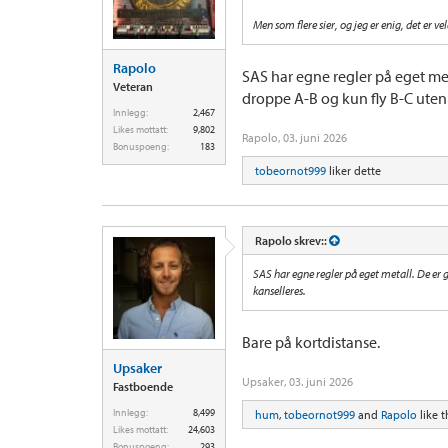
Men som flere sier, og jeg er enig, det er ve
Rapolo
SAS har egne regler på eget met
Veteran
droppe A-B og kun fly B-C uten 
Innlegg:
2,467
Likes mottatt:
9,802
Rapolo
,
03. juni 2026
Bonuspoeng:
183
tobeornot999
liker dette
Rapolo skrev::
SAS har egne regler på eget metall. De er 
kanselleres.
Bare på kortdistanse.
Upsaker
Upsaker
,
03. juni 2026
Fastboende
Innlegg:
8,499
hum
,
tobeornot999
and
Rapolo
like t
Likes mottatt:
24,603
Bonuspoeng:
293