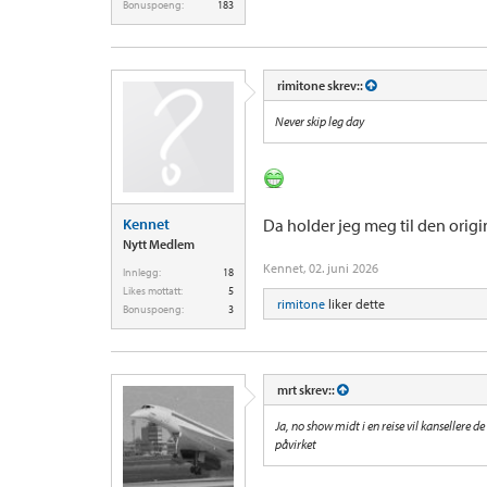
Bonuspoeng:
183
rimitone skrev::
Never skip leg day
Kennet
Da holder jeg meg til den orig
Nytt Medlem
Kennet
,
02. juni 2026
Innlegg:
18
Likes mottatt:
5
rimitone
liker dette
Bonuspoeng:
3
mrt skrev::
Ja, no show midt i en reise vil kansellere de
påvirket