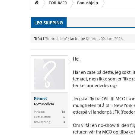
FORUMER
Bonushjelp
LEG SKIPPING
Tråd i '
Bonushjelp
' startet av
Kennet
,
02. juni 2026
.
Hei,
Har en case på dette; jeg søkt 
temaet, men ikke som er "like r
tenker annerledes og)
Kennet
Jeg skal fly fra OSL til MCO i 
Nytt Medlem
muligheten til å bli i New York
etterpå vi lander på JFK (feeder 
Innlegg:
18
Likes mottatt:
5
Bonuspoeng:
3
Om vi får en no-show til den flig
returen vår fra MCO og tilbake t