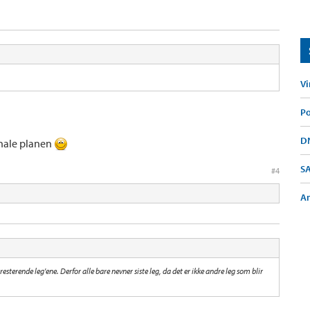
Vi
Po
DN
inale planen
S
#4
Am
 resterende leg'ene. Derfor alle bare nevner siste leg, da det er ikke andre leg som blir