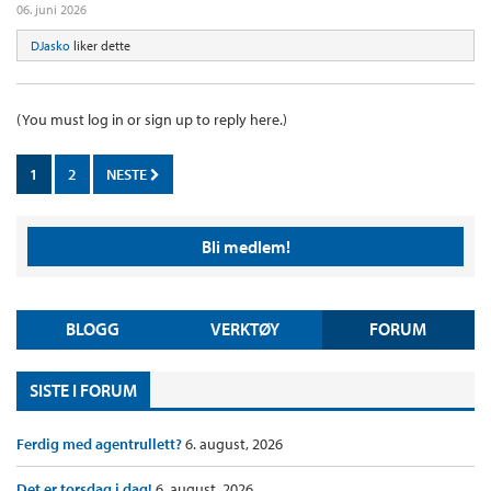
06. juni 2026
DJasko
liker dette
(You must log in or sign up to reply here.)
1
2
NESTE
Bli medlem!
BLOGG
VERKTØY
FORUM
SISTE I FORUM
Ferdig med agentrullett?
6. august, 2026
Det er torsdag i dag!
6. august, 2026