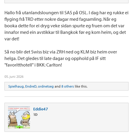
Hallo frå utanlandsloungen til SAS på OSL. I dag har eg rukke ei
flyging frå TRD etter nokre dagar med fagsamling. Når eg
booka dette for ei dryg veke sidan spurte eg fruen om det var
innafor med ein avstikkar til Bangkok før eg kom heim, og det
var det!
Så no blir det Swiss biz via ZRH ned og KLM biz heim over
helga. Det gledes til late dagar og opphold på IF sitt
"favoritthotell" i BKK: Carlton!
05. juni 2026
Spielhaug
,
EndreD
,
ordnetseg
and
8 others
like this.
Eddie47
1D