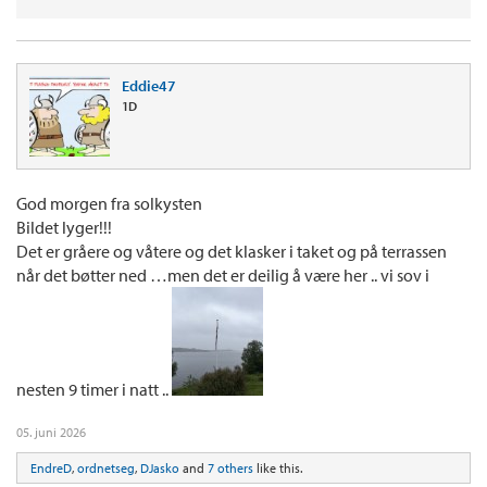
Eddie47
1D
God morgen fra solkysten
Bildet lyger!!!
Det er gråere og våtere og det klasker i taket og på terrassen
når det bøtter ned …men det er deilig å være her .. vi sov i
nesten 9 timer i natt ..
05. juni 2026
EndreD
,
ordnetseg
,
DJasko
and
7 others
like this.