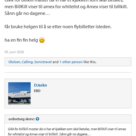
men BillKill viser til amex for whitelist og Amex viser til billkill.
Sånn går no dagene…
får bruke helgen til å se etter noen flybilletter isteden.
ha en fin fin helg
05. juni 2026
Ololsen
,
Calling
,
Sonictravel
and
1 other person
like this.
DJasko
EBD
ordnetseg skrev::
Gikk for billkill master da vi har et kjøkken som skal betales, men BillKill viser til amex
for whitelist og Amex viser til billkill. Sånn går no dagene…