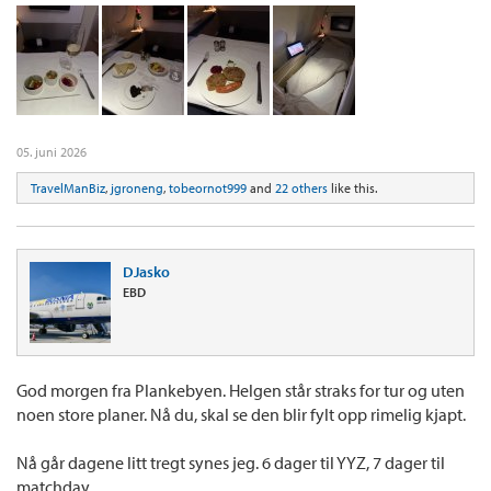
05. juni 2026
TravelManBiz
,
jgroneng
,
tobeornot999
and
22 others
like this.
DJasko
EBD
God morgen fra Plankebyen. Helgen står straks for tur og uten
noen store planer. Nå du, skal se den blir fylt opp rimelig kjapt.
Nå går dagene litt tregt synes jeg. 6 dager til YYZ, 7 dager til
matchday.