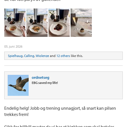
05. juni 2026
Spielhaug
,
Calling
,
Wiolenze
and
12 others
like this.
ordnetseg
EBG saved my life!
Endelig helg! Jobb og trening unnagjort, så snart kan pilsen
trekkes frem!
Gikk for billkill master da vi har et kjøkken som skal betales,