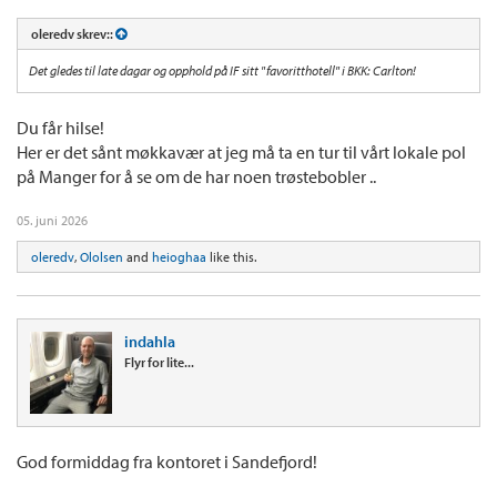
oleredv skrev::
Det gledes til late dagar og opphold på IF sitt "favoritthotell" i BKK: Carlton!
Du får hilse!
Her er det sånt møkkavær at jeg må ta en tur til vårt lokale pol
på Manger for å se om de har noen trøstebobler ..
05. juni 2026
oleredv
,
Ololsen
and
heioghaa
like this.
indahla
Flyr for lite...
God formiddag fra kontoret i Sandefjord!