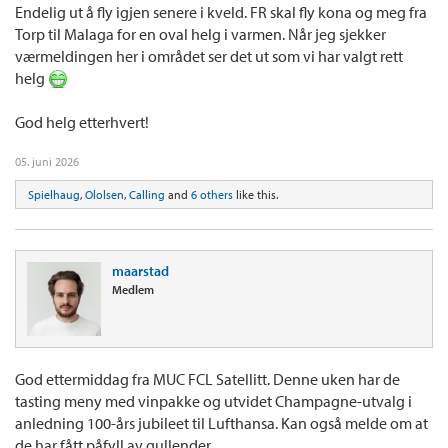
Endelig ut å fly igjen senere i kveld. FR skal fly kona og meg fra
Torp til Malaga for en oval helg i varmen. Når jeg sjekker
værmeldingen her i området ser det ut som vi har valgt rett
helg
God helg etterhvert!
05. juni 2026
Spielhaug
,
Ololsen
,
Calling
and
6 others
like this.
maarstad
Medlem
God ettermiddag fra MUC FCL Satellitt. Denne uken har de
tasting meny med vinpakke og utvidet Champagne-utvalg i
anledning 100-års jubileet til Lufthansa. Kan også melde om at
de har fått påfyll av gullender.