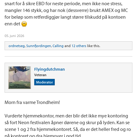
snart for å sikre EBD for neste periode, men ikke noe stress,
mangler 146 stykk, og har nok (dessverre) brukt AMEX og MC
for beløp som retferdiggjør langt større tilskudd på kontoen
enn det
05. juni 2026
ordnetseg
,
Sunnfjordingen
,
Calling
and
12 others
like this.
Flyingdutchman
Veteran
Moderator
Morn fra varme Trondheim!
Vurderte hjemmekontor, men der blir det ikke mye kontoring
så fort Neon festivalen åpner dørene og skrur på lyden. Kan se
scene 1 og 2 fra hjemmekontoret. Så, da er det heller fred og ro
på kontoret og dra hjemover i god tid.