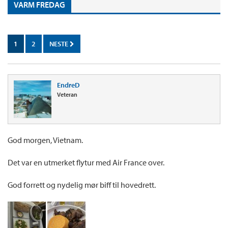
VARM FREDAG
1
2
NESTE
EndreD
Veteran
God morgen, Vietnam.
Det var en utmerket flytur med Air France over.
God forrett og nydelig mør biff til hovedrett.