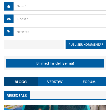
Bli med InsideFlyer nå!
BLOGG
VERKTØY
FORUM
REISEDEALS