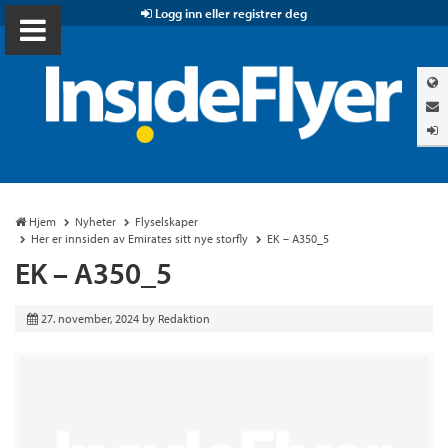
Logg inn eller registrer deg
Hjem
Nyheter
Flyselskaper
Her er innsiden av Emirates sitt nye storfly
EK – A350_5
EK – A350_5
27. november, 2024
by
Redaktion