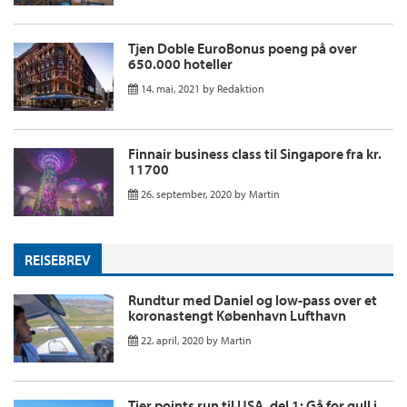
Tjen Doble EuroBonus poeng på over
650.000 hoteller
14. mai, 2021
by
Redaktion
Finnair business class til Singapore fra kr.
11700
26. september, 2020
by
Martin
REISEBREV
Rundtur med Daniel og low-pass over et
koronastengt København Lufthavn
22. april, 2020
by
Martin
Tier points run til USA, del 1: Gå for gull i