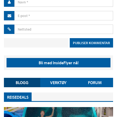
Bli med InsideFlyer nå!
BLOGG
VERKTØY
FORUM
REISEDEALS