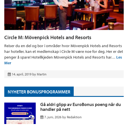
Circle M: Mövenpick Hotels and Resorts
Reiser du en del og bor i områder hvor Mövenpick Hotels and Resorts
har hoteller, kan et medlemskap i Circle M være noe for deg. Her er det
penger å spare! Hotellkjeden Mövenpick Hotels and Resorts har…
Les
Mer
14. april, 2019
by
Martin
NYHETER BONUSPROGRAMMER
Gå aldri glipp av EuroBonus poeng når du
handler på nett
7. juni, 2026
by
Redaktion