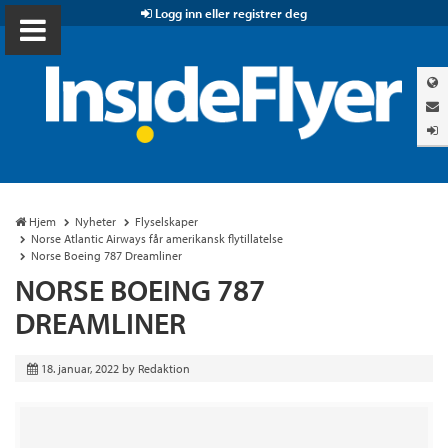
Logg inn eller registrer deg
Hjem
Nyheter
Flyselskaper
Norse Atlantic Airways får amerikansk flytillatelse
Norse Boeing 787 Dreamliner
NORSE BOEING 787
DREAMLINER
18. januar, 2022
by
Redaktion