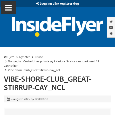
Logg inn eller registrer deg
Hjem
Nyheter
Cruise
Norwegian Cruise Lines private øy i Karibia får stor vannpark med 19
vannsklier
Vibe-Shore-Club_Great-Stirrup-Cay_ncl
VIBE-SHORE-CLUB_GREAT-
STIRRUP-CAY_NCL
5. august, 2025
by
Redaktion