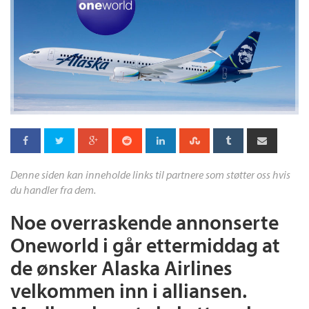
Denne siden kan inneholde links til partnere som støtter oss hvis
du handler fra dem.
Noe overraskende annonserte
Oneworld i går ettermiddag at
de ønsker Alaska Airlines
velkommen inn i alliansen.