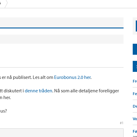
s
er nå publisert. Les alt om
Eurobonus 2.0 her
.
F
t diskutert i
denne tråden
. Nå som alle detaljene foreligger
Fe
n her.
De
nus?
V
#1
Fø