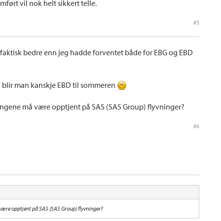
ørt vil nok helt sikkert telle.
#5
g faktisk bedre enn jeg hadde forventet både for EBG og EBD
, så blir man kanskje EBD til sommeren
engene må være opptjent på SAS (SAS Group) flyvninger?
#6
ære opptjent på SAS (SAS Group) flyvninger?