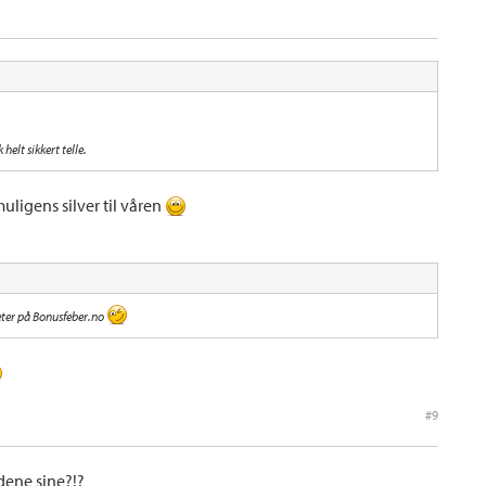
helt sikkert telle.
muligens silver til våren
heter på Bonusfeber.no
#9
dene sine?!?