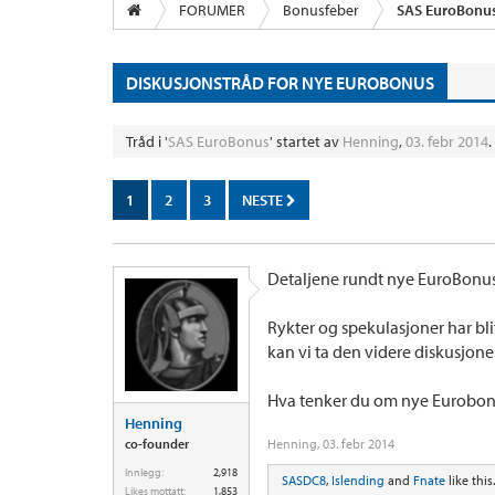
FORUMER
Bonusfeber
SAS EuroBonu
DISKUSJONSTRÅD FOR NYE EUROBONUS
Tråd i '
SAS EuroBonus
' startet av
Henning
,
03. febr 2014
.
1
2
3
NESTE
Detaljene rundt nye EuroBonus 
Rykter og spekulasjoner har blit
kan vi ta den videre diskusjone
Hva tenker du om nye Eurobo
Henning
co-founder
Henning
,
03. febr 2014
Innlegg:
2,918
SASDC8
,
Islending
and
Fnate
like this.
Likes mottatt:
1,853