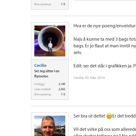
Bonuspoeng:
113
Hva er de nye poeng/enveistur
Najs å kunne ta med 3 bags tota
bags. Er jo flaut at man innti
selv.
Cecilie
Edit: ser det står i grafikken ja
Se! Jeg sitter i en
flymotor.
Cecilie
,
03. febr 2014
Innlegg:
2,180
Likes mottatt:
2,365
Bonuspoeng:
113
Ser bra ut dette!
Er det tredd
Vil det virke på oss som allered
eller starter tellinga no? No ryk