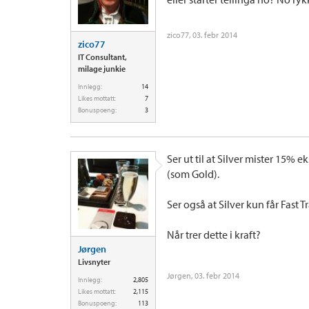
zico77
,
03. febr 2014
zico77
IT Consultant,
milage junkie
Innlegg:
14
Likes mottatt:
7
Bonuspoeng:
3
Ser ut til at Silver mister 15%
(som Gold).
Ser også at Silver kun får Fast T
Når trer dette i kraft?
Jørgen
Livsnyter
Jørgen
,
03. febr 2014
Innlegg:
2,805
Likes mottatt:
2,115
Bonuspoeng:
113