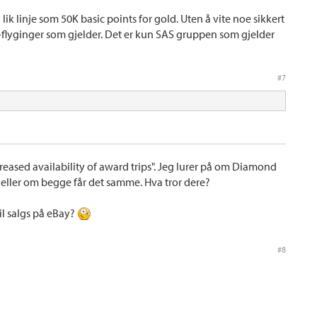
 lik linje som 50K basic points for gold. Uten å vite noe sikkert
S-flyginger som gjelder. Det er kun SAS gruppen som gjelder
#7
eased availability of award trips". Jeg lurer på om Diamond
, eller om begge får det samme. Hva tror dere?
til salgs på eBay?
#8