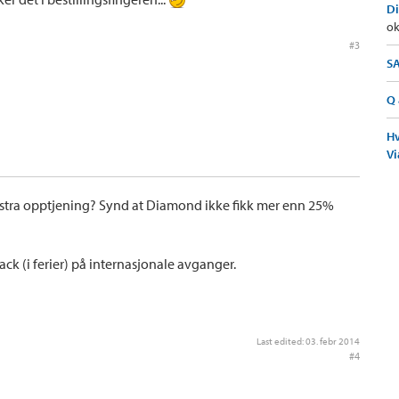
Di
ok
#3
SA
Q 
Hv
Vi
 ekstra opptjening? Synd at Diamond ikke fikk mer enn 25%
rack (i ferier) på internasjonale avganger.
Last edited:
03. febr 2014
#4