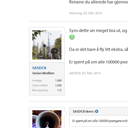
Reisene du allerede har gjennomf
Henning
,
03. febr 2014
Syns dette ser meget bra ut, o
Da er det bare å fly litt ekstra
Er spent på om alle 100000 po
SASDC8
Senior Medlem
SASDC8
,
03. febr 2014
Innlegg:
1,369
Likes mottatt:
1,526
Bonuspoeng:
113
SASDC8 skrev::
Er spent på om alle 100000 poengene må v