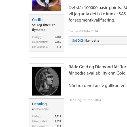
Det står 100000 basic points. På
vil jeg anta det ikke kun er SA
Cecilie
for segmentkvalifisering.
Se! Jeg sitter i en
flymotor.
Cecilie
,
03. febr 2014
Innlegg:
2,180
SASDC8
liker dette
Likes mottatt:
2,365
Bonuspoeng:
113
Både Gold og Diamond får "incr
får bedre availability enn Gold
Når tror dere første gullkort er 
Henning
,
03. febr 2014
Henning
co-founder
Innlegg:
2,918
Likes mottatt:
1,853
Bonuspoeng:
113