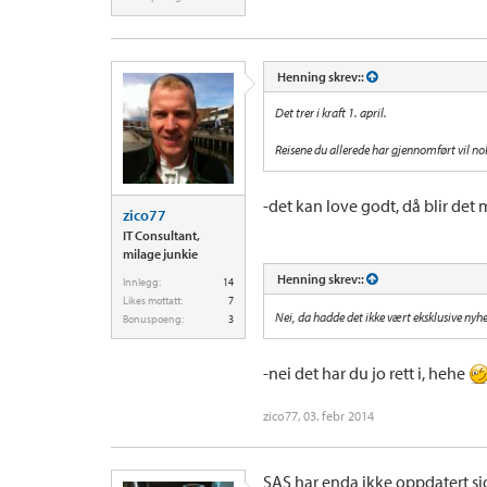
Henning skrev::
Det trer i kraft 1. april.
Reisene du allerede har gjennomført vil nok 
-det kan love godt, då blir det 
zico77
IT Consultant,
milage junkie
Henning skrev::
Innlegg:
14
Likes mottatt:
7
Nei, da hadde det ikke vært eksklusive ny
Bonuspoeng:
3
-nei det har du jo rett i, hehe
zico77
,
03. febr 2014
SAS har enda ikke oppdatert si