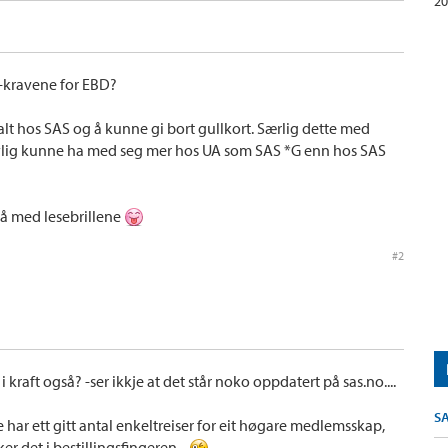
20
-kravene for EBD?
lt hos SAS og å kunne gi bort gullkort. Særlig dette med
l nylig kunne ha med seg mer hos UA som SAS *G enn hos SAS
. På med lesebrillene
#2
 i kraft også? -ser ikkje at det står noko oppdatert på sas.no....
S
e har ett gitt antal enkeltreiser for eit høgare medlemsskap,
ker det i bestillingsfingeren...