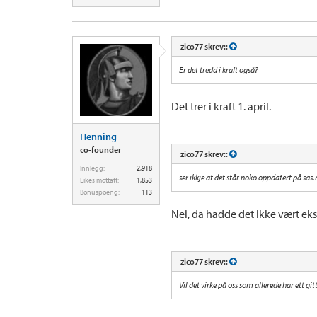
zico77 skrev::
Er det tredd i kraft også?
Det trer i kraft 1. april.
Henning
co-founder
zico77 skrev::
Innlegg:
2,918
ser ikkje at det står noko oppdatert på sas
Likes mottatt:
1,853
Bonuspoeng:
113
Nei, da hadde det ikke vært ek
zico77 skrev::
Vil det virke på oss som allerede har ett gi