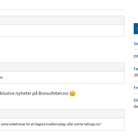
So
DN
Fø
20
.no
F
sklusive nyheter på Bonusfeber.no
Di
de
tt antal enkeltreiser for eit høgare medlemsskap, eller starter tellinga no?