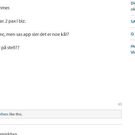
Di
mmer.
ok
. 2 pax i biz.
SA
 mc, men sas app sier det er noe kål?
Q 
Hv
 på stell??
Vi
#3
others
like this.
formiddag.