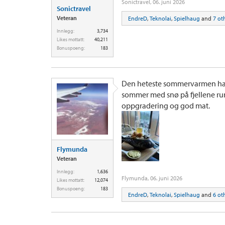
Sonictravel
,
06. juni 2026
Sonictravel
Veteran
EndreD
,
Teknolai
,
Spielhaug
and
7 ot
Innlegg:
3,734
Likes mottatt:
40,211
Bonuspoeng:
183
Den heteste sommervarmen hadd
sommer med snø på fjellene rund
oppgradering og god mat.
Flymunda
Veteran
Innlegg:
1,636
Flymunda
,
06. juni 2026
Likes mottatt:
12,074
Bonuspoeng:
183
EndreD
,
Teknolai
,
Spielhaug
and
6 ot