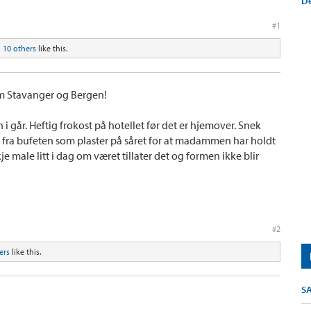
De
#1
d
10 others
like this.
m Stavanger og Bergen!
går. Heftig frokost på hotellet før det er hjemover. Snek
fra bufeten som plaster på såret for at madammen har holdt
 male litt i dag om været tillater det og formen ikke blir
#2
ers
like this.
S