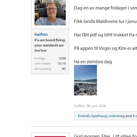
Dag en av mange fridager i so
Fikk landa Maldivene tur i januar
haifinn
Har fått pdf og blitt trukket fra
If u are bored flying,
your standards are
På appen til Virgin og Klm er alt
too low
Innlegg:
2,038
Ha en steinbra dag
Likes mottatt:
19,119
Bonuspoeng:
183
haifinn
,
06. juni 2026
EndreD
,
Spielhaug
,
ordnetseg
and
9 
God morgen. Eller.. Litt sliten 