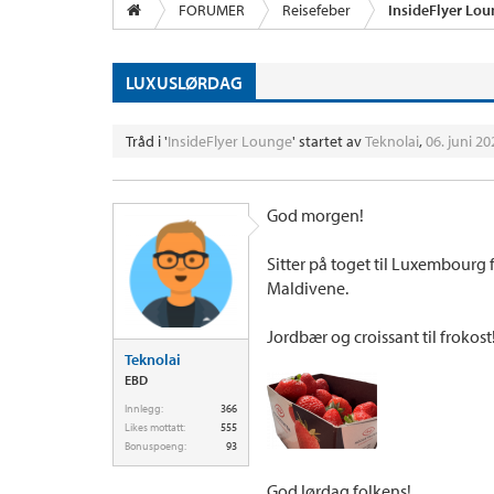
FORUMER
Reisefeber
InsideFlyer Lo
LUXUSLØRDAG
Tråd i '
InsideFlyer Lounge
' startet av
Teknolai
,
06. juni 20
God morgen!
Sitter på toget til Luxembourg 
Maldivene.
Jordbær og croissant til frokost
Teknolai
EBD
Innlegg:
366
Likes mottatt:
555
Bonuspoeng:
93
God lørdag folkens!