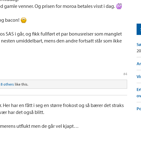
 med gamle venner. Og prisen for moroa betales visst i dag.
 og bacon!
 SAS i går, og fikk fullført et par bonusreiser som manglet
ert nesten umiddelbart, mens den andre fortsatt står som ikke
Sø
20
Am
#4
Vi
d
8 others
like this.
Er
ov
Her har en fått i seg en større frokost og så bærer det straks
Po
ær har det også blitt.
ommerens utflukt men de går vel kjapt…