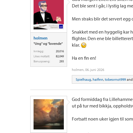
Det ble sent i går, i lystig lag
Men straks blir det servert egg
Snakket med en hyggelig kar hos
holmen
flighter. Den ene ble billetter
"Ung" og "lovende"
klar.
Innlegg:
20,016
Likes mottatt:
82,049
Ha en fin en!
Bonuspoeng:
293
holmen
,
06. juni 2026
Spielhaug
,
haifinn
,
tobeornot999
an
God formiddag fra Lillehammer. 
ut på tur med bikkja, oppholdsv
Fortsatt noen uker igjen til s