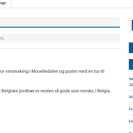
unge
26
.
for vinsmaking i Moselledalen og pusler med en tur til
Sø
20
! Belgiske jordbær er nesten så gode som norske, i Belgia.
Vi
F
Fe