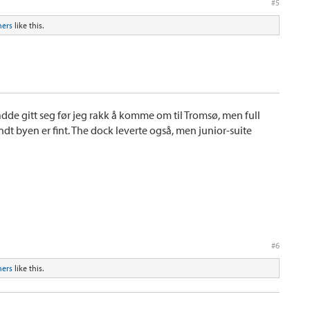
#5
hers
like this.
e gitt seg før jeg rakk å komme om til Tromsø, men full
t byen er fint. The dock leverte også, men junior-suite
#6
hers
like this.