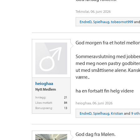
Teknolai
,
06. juni 2026
EndreD
,
Spielhaug
,
tobeornot999
an
God morgen fra et hotel mello
Sommeravslutning med jobben i 
med meg noen pastry godbiter 
ut med småttisene alene. Kanskje
værre..
heioghaa
Nytt Medlem
ha en fortsatt fin helg videre
Innlegg:
21
Likes mottatt:
84
heioghaa
,
06. juni 2026
Bonuspoeng:
13
EndreD
,
Spielhaug
,
Kristian
and
9 oth
God dag fra Mølen.