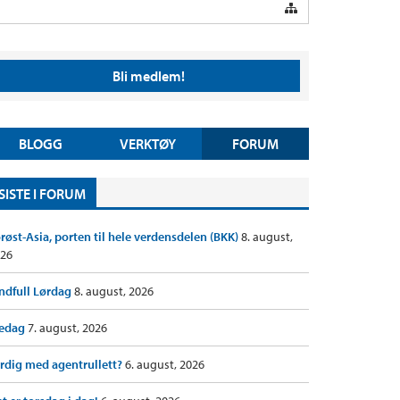
Bli medlem!
BLOGG
VERKTØY
FORUM
SISTE I FORUM
røst-Asia, porten til hele verdensdelen (BKK)
8. august,
26
ndfull Lørdag
8. august, 2026
redag
7. august, 2026
rdig med agentrullett?
6. august, 2026